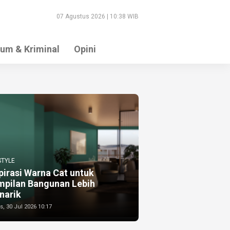
07 Agustus 2026 | 10:38 WIB
um & Kriminal
Opini
STYLE
pirasi Warna Cat untuk
mpilan Bangunan Lebih
narik
, 30 Jul 2026 10:17