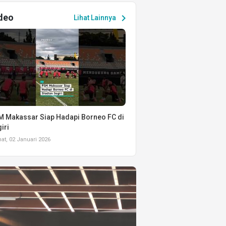
deo
chevron_right
Lihat Lainnya
 Makassar Siap Hadapi Borneo FC di
iri
t, 02 Januari 2026