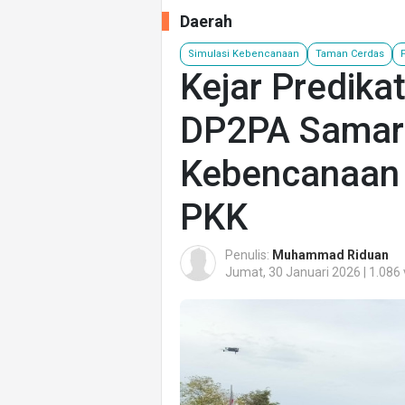
Daerah
Simulasi Kebencanaan
Taman Cerdas
Kejar Predika
DP2PA Samari
Kebencanaan 
PKK
Penulis:
Muhammad Riduan
Jumat, 30 Januari 2026 | 1.086