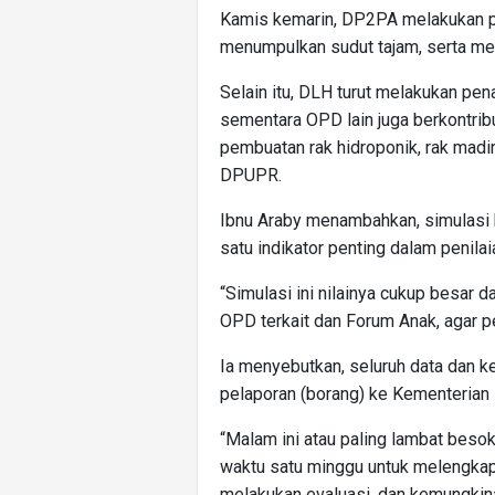
Kamis kemarin, DP2PA melakukan pe
menumpulkan sudut tajam, serta men
Selain itu, DLH turut melakukan p
sementara OPD lain juga berkontrib
pembuatan rak hidroponik, rak madi
DPUPR.
Ibnu Araby menambahkan, simulasi k
satu indikator penting dalam penila
“Simulasi ini nilainya cukup besar 
OPD terkait dan Forum Anak, agar p
Ia menyebutkan, seluruh data dan k
pelaporan (borang) ke Kementerian
“Malam ini atau paling lambat besok
waktu satu minggu untuk melengkapi
melakukan evaluasi, dan kemungkina