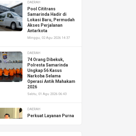
DAERAH
Pool Cititrans
Samarinda Hadir di
Lokasi Baru, Permudah
Akses Perjalanan
Antarkota
Minggu, 02 Agu 2026 14:37
DAERAH
74 Orang Dibekuk,
Polresta Samarinda
Ungkap 56 Kasus
Narkoba Selama
Operasi Antik Mahakam
2026
Sabtu, 01 Agu 2026 06:43
DAERAH
Perkuat Layanan Purna
Jual, Astra Motor
Kalimantan Timur 2
Resmikan AHASS