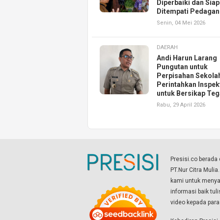
Diperbaiki dan Siap
Ditempati Pedaga
Senin, 04 Mei 2026
DAERAH
Andi Harun Larang
Pungutan untuk
Perpisahan Sekola
Perintahkan Inspek
untuk Bersikap Te
Rabu, 29 April 2026
Presisi.co berad
PT.Nur Citra Mulia
kami untuk menyaj
informasi baik tul
video kepada par