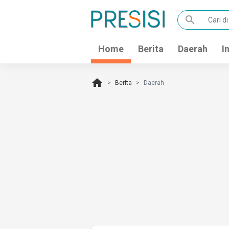
search
Home
Berita
Daerah
I
home
Berita
Daerah