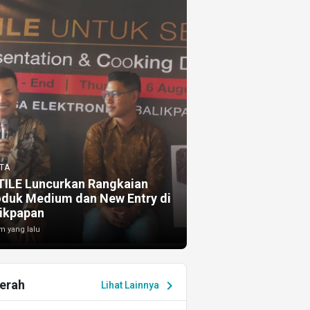
TA
TILE Luncurkan Rangkaian
oduk Medium dan New Entry di
ikpapan
m yang lalu
erah
chevron_right
Lihat Lainnya