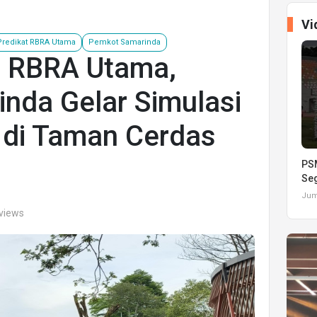
Vi
Predikat RBRA Utama
Pemkot Samarinda
t RBRA Utama,
nda Gelar Simulasi
di Taman Cerdas
PSM
Seg
Juma
 views