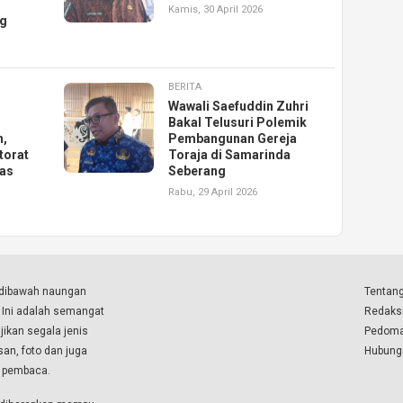
Kamis, 30 April 2026
ng
BERITA
Wawali Saefuddin Zuhri
Bakal Telusuri Polemik
h,
Pembangunan Gereja
torat
Toraja di Samarinda
gas
Seberang
Rabu, 29 April 2026
a dibawah naungan
Tentang
. Ini adalah semangat
Redaks
ikan segala jenis
Pedoma
isan, foto dan juga
Hubung
a pembaca.