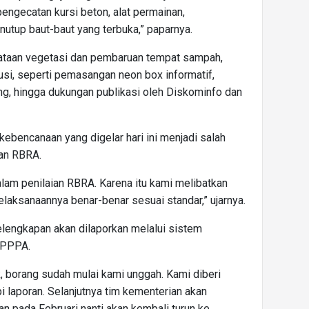
ngecatan kursi beton, alat permainan,
utup baut-baut yang terbuka,” paparnya.
enataan vegetasi dan pembaruan tempat sampah,
usi, seperti pemasangan neon box informatif,
ng, hingga dukungan publikasi oleh Diskominfo dan
ebencanaan yang digelar hari ini menjadi salah
ian RBRA.
dalam penilaian RBRA. Karena itu kami melibatkan
elaksanaannya benar-benar sesuai standar,” ujarnya.
elengkapan akan dilaporkan melalui sistem
 PPPA.
, borang sudah mulai kami unggah. Kami diberi
 laporan. Selanjutnya tim kementerian akan
n pada Februari nanti akan kembali turun ke