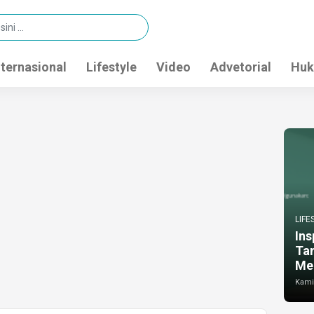
nternasional
Lifestyle
Video
Advetorial
Huk
LIFE
Ins
Ta
Me
Kamis