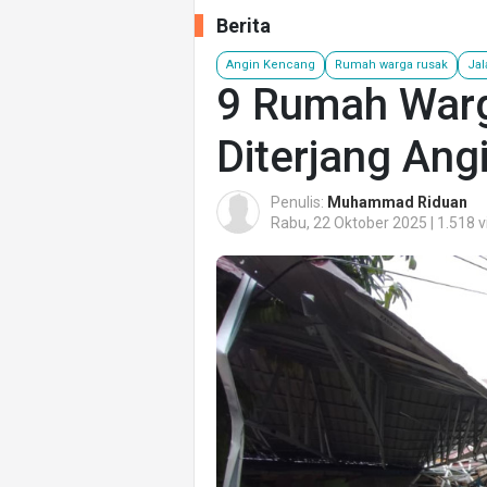
Berita
Angin Kencang
Rumah warga rusak
Jal
9 Rumah Warg
Diterjang Ang
Penulis:
Muhammad Riduan
Rabu, 22 Oktober 2025 | 1.518 