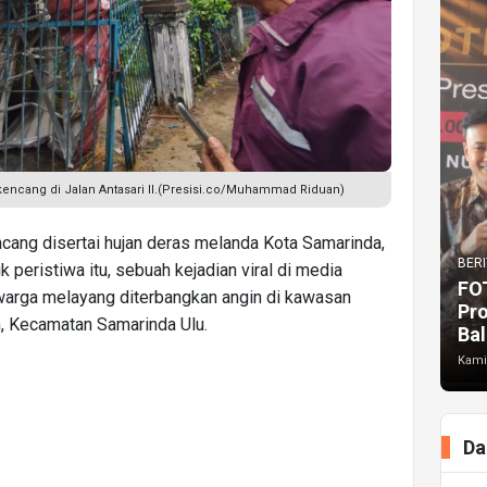
kencang di Jalan Antasari II.(Presisi.co/Muhammad Riduan)
cang disertai hujan deras melanda Kota Samarinda,
BERI
 peristiwa itu, sebuah kejadian viral di media
FO
warga melayang diterbangkan angin di kawasan
Pr
ih, Kecamatan Samarinda Ulu.
Bal
Kami
Da