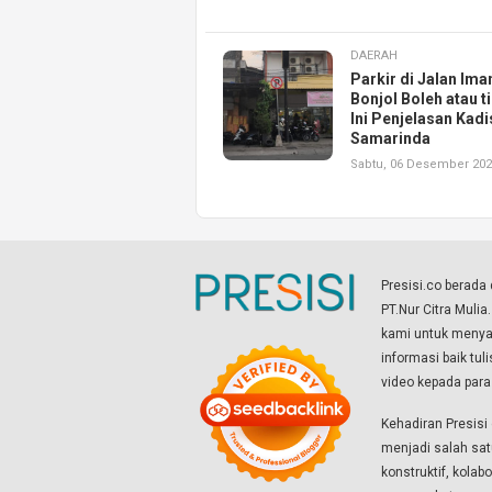
DAERAH
Parkir di Jalan Im
Bonjol Boleh atau t
Ini Penjelasan Kad
Samarinda
Sabtu, 06 Desember 20
Presisi.co berad
PT.Nur Citra Mulia
kami untuk menyaj
informasi baik tul
video kepada par
Kehadiran Presis
menjadi salah sat
konstruktif, kola