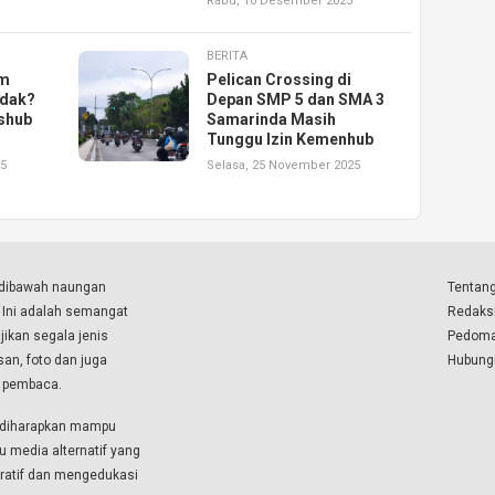
Rabu, 10 Desember 2025
BERITA
am
Pelican Crossing di
idak?
Depan SMP 5 dan SMA 3
ishub
Samarinda Masih
Tunggu Izin Kemenhub
25
Selasa, 25 November 2025
a dibawah naungan
Tentang
. Ini adalah semangat
Redaks
ikan segala jenis
Pedoma
isan, foto dan juga
Hubung
a pembaca.
i diharapkan mampu
u media alternatif yang
boratif dan mengedukasi