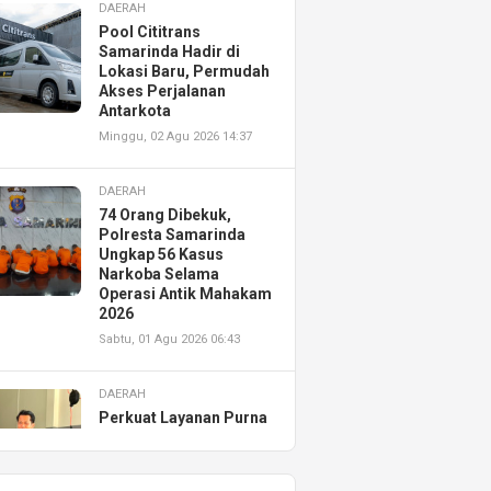
DAERAH
Pool Cititrans
Samarinda Hadir di
Lokasi Baru, Permudah
Akses Perjalanan
Antarkota
Minggu, 02 Agu 2026 14:37
DAERAH
74 Orang Dibekuk,
Polresta Samarinda
Ungkap 56 Kasus
Narkoba Selama
Operasi Antik Mahakam
2026
Sabtu, 01 Agu 2026 06:43
DAERAH
Perkuat Layanan Purna
Jual, Astra Motor
Kalimantan Timur 2
Resmikan AHASS