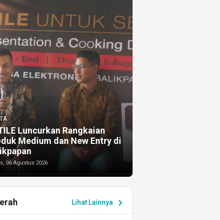
TA
TILE Luncurkan Rangkaian
oduk Medium dan New Entry di
ikpapan
s, 06 Agustus 2026
erah
chevron_right
Lihat Lainnya