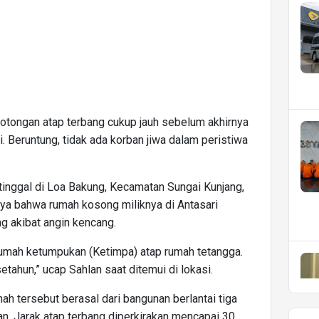
 potongan atap terbang cukup jauh sebelum akhirnya
i. Beruntung, tidak ada korban jiwa dalam peristiwa
 tinggal di Loa Bakung, Kecamatan Sungai Kunjang,
ya bahwa rumah kosong miliknya di Antasari
ng akibat angin kencang.
 rumah ketumpukan (Ketimpa) atap rumah tetangga.
etahun,” ucap Sahlan saat ditemui di lokasi.
h tersebut berasal dari bangunan berlantai tiga
ian. Jarak atap terbang diperkirakan mencapai 30