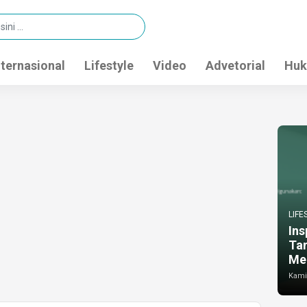
nternasional
Lifestyle
Video
Advetorial
Huk
LIFE
Ins
Ta
Me
Kamis