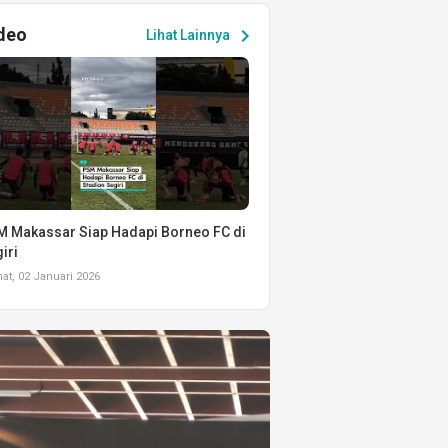
deo
chevron_right
Lihat Lainnya
 Makassar Siap Hadapi Borneo FC di
iri
t, 02 Januari 2026