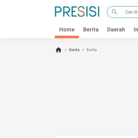
search
Home
Berita
Daerah
I
home
Berita
Berita