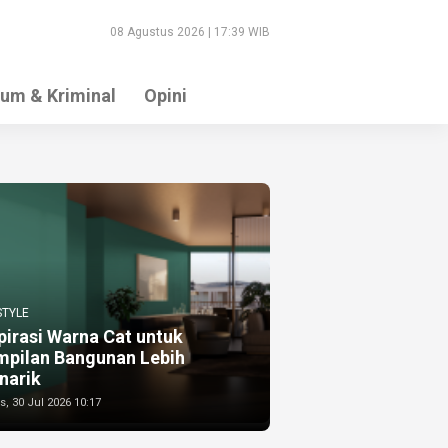
08 Agustus 2026 | 17:39 WIB
um & Kriminal
Opini
STYLE
pirasi Warna Cat untuk
mpilan Bangunan Lebih
narik
, 30 Jul 2026 10:17