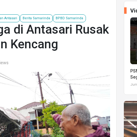
Vi
an Antasari
Berita Samarinda
BPBD Samarinda
a di Antasari Rusak
in Kencang
views
PSM
Seg
Juma