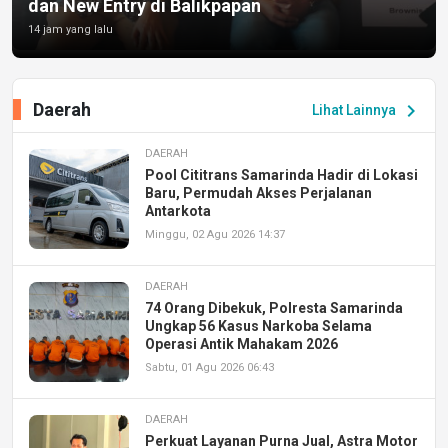
dan New Entry di Balikpapan
14 jam yang lalu
Daerah
chevron_right
Lihat Lainnya
DAERAH
Pool Cititrans Samarinda Hadir di Lokasi
Baru, Permudah Akses Perjalanan
Antarkota
Minggu, 02 Agu 2026 14:37
DAERAH
74 Orang Dibekuk, Polresta Samarinda
Ungkap 56 Kasus Narkoba Selama
Operasi Antik Mahakam 2026
Sabtu, 01 Agu 2026 06:43
DAERAH
Perkuat Layanan Purna Jual, Astra Motor