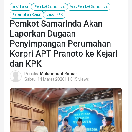
andi harun
Pemkot Samarinda
Aset Pemkot Samarinda
Perumahan Korpri
Lapor KPK
Pemkot Samarinda Akan
Laporkan Dugaan
Penyimpangan Perumahan
Korpri APT Pranoto ke Kejari
dan KPK
Penulis:
Muhammad Riduan
Sabtu, 14 Maret 2026 | 1.015 views