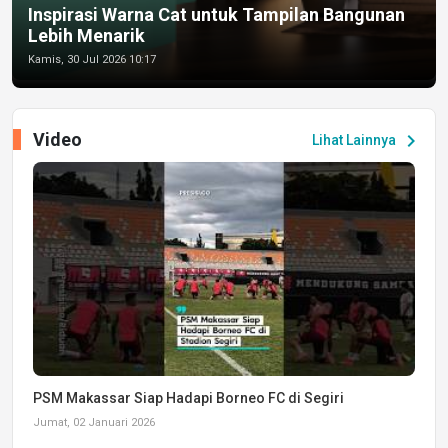
Inspirasi Warna Cat untuk Tampilan Bangunan
Lebih Menarik
Kamis, 30 Jul 2026 10:17
Video
chevron_right
Lihat Lainnya
PSM Makassar Siap Hadapi Borneo FC di Segiri
Jumat, 02 Januari 2026