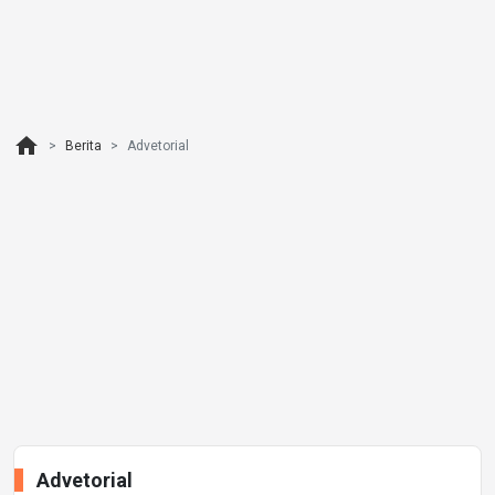
home
Berita
Advetorial
Advetorial