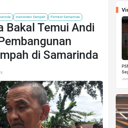
Vi
marinda
Insinerator Sampah
Pemkot Samarinda
a Bakal Temui Andi
 Pembangunan
ampah di Samarinda
PSM
Seg
ws
Juma