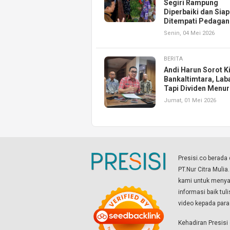
Segiri Rampung
Diperbaiki dan Siap
Ditempati Pedaga
Senin, 04 Mei 2026
BERITA
Andi Harun Sorot K
Bankaltimtara, Lab
Tapi Dividen Menu
Jumat, 01 Mei 2026
Presisi.co berad
PT.Nur Citra Mulia
kami untuk menyaj
informasi baik tul
video kepada par
Kehadiran Presis