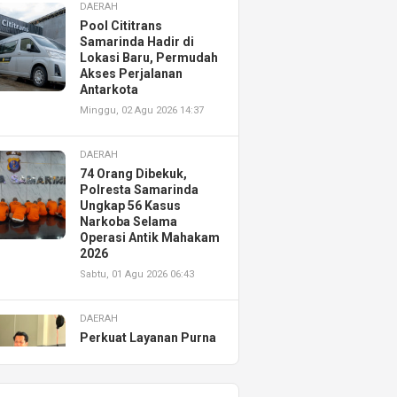
DAERAH
Pool Cititrans
Samarinda Hadir di
Lokasi Baru, Permudah
Akses Perjalanan
Antarkota
Minggu, 02 Agu 2026 14:37
DAERAH
74 Orang Dibekuk,
Polresta Samarinda
Ungkap 56 Kasus
Narkoba Selama
Operasi Antik Mahakam
2026
Sabtu, 01 Agu 2026 06:43
DAERAH
Perkuat Layanan Purna
Jual, Astra Motor
Kalimantan Timur 2
Resmikan AHASS