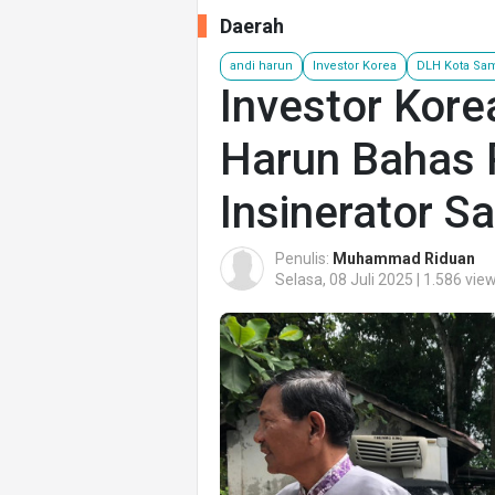
Daerah
andi harun
Investor Korea
DLH Kota Sa
Investor Kore
Harun Bahas
Insinerator S
Penulis:
Muhammad Riduan
Selasa, 08 Juli 2025 | 1.586 vie