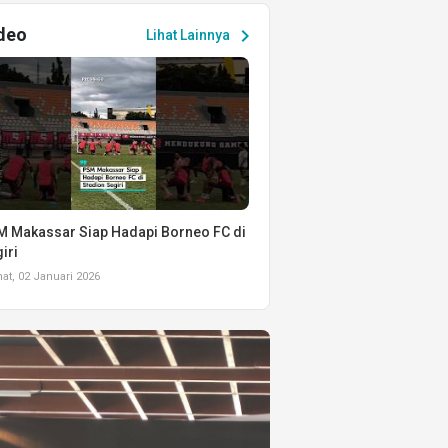
deo
chevron_right
Lihat Lainnya
 Makassar Siap Hadapi Borneo FC di
iri
t, 02 Januari 2026