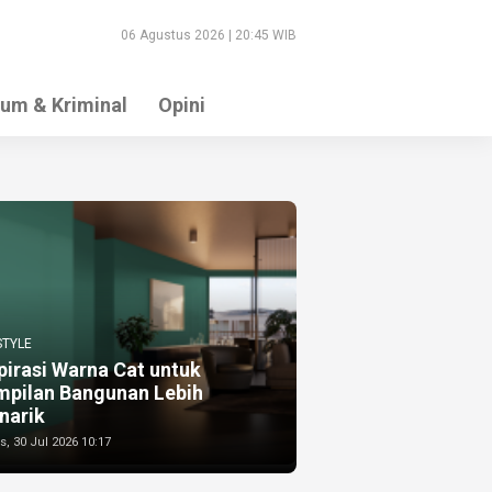
06 Agustus 2026 | 20:45 WIB
um & Kriminal
Opini
STYLE
pirasi Warna Cat untuk
mpilan Bangunan Lebih
narik
, 30 Jul 2026 10:17