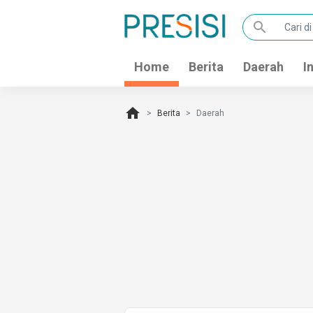
search
Home
Berita
Daerah
I
home
Berita
Daerah