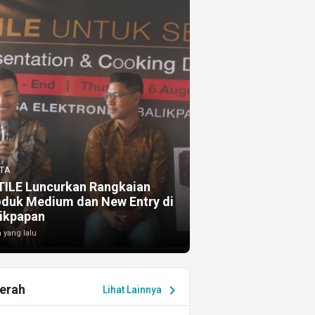
TA
TILE Luncurkan Rangkaian
oduk Medium dan New Entry di
ikpapan
 yang lalu
erah
chevron_right
Lihat Lainnya