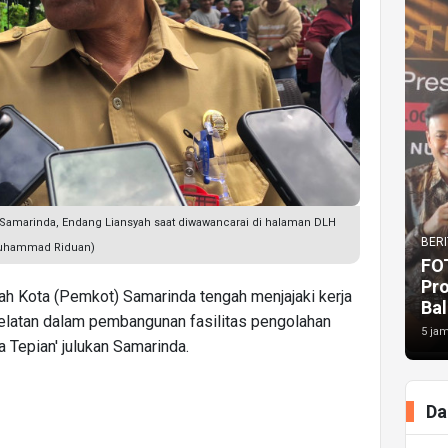
 Samarinda, Endang Liansyah saat diwawancarai di halaman DLH
BERI
/Muhammad Riduan)
FO
Pr
h Kota (Pemkot) Samarinda tengah menjajaki kerja
Bal
elatan dalam pembangunan fasilitas pengolahan
5 jam
a Tepian' julukan Samarinda.
Da