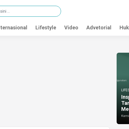
nternasional
Lifestyle
Video
Advetorial
Huk
LIFE
Ins
Ta
Me
Kamis