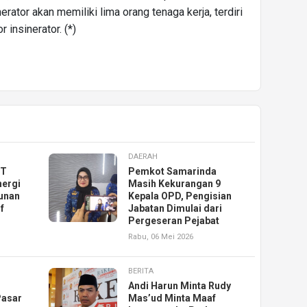
nerator akan memiliki lima orang tenaga kerja, terdiri
 insinerator. (*)
DAERAH
KT
Pemkot Samarinda
nergi
Masih Kekurangan 9
unan
Kepala OPD, Pengisian
f
Jabatan Dimulai dari
Pergeseran Pejabat
Rabu, 06 Mei 2026
BERITA
Andi Harun Minta Rudy
Pasar
Mas’ud Minta Maaf