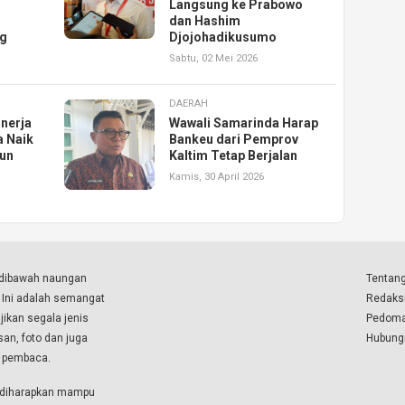
Langsung ke Prabowo
dan Hashim
ng
Djojohadikusumo
Sabtu, 02 Mei 2026
DAERAH
inerja
Wawali Samarinda Harap
a Naik
Bankeu dari Pemprov
run
Kaltim Tetap Berjalan
Kamis, 30 April 2026
a dibawah naungan
Tentang
. Ini adalah semangat
Redaks
ikan segala jenis
Pedoma
isan, foto dan juga
Hubung
a pembaca.
i diharapkan mampu