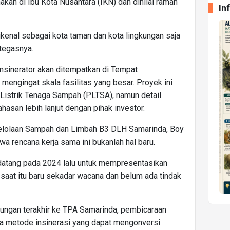
nakan di Ibu Kota Nusantara (IKN) dan dinilai ramah
In
ikenal sebagai kota taman dan kota lingkungan saja
tegasnya.
insinerator akan ditempatkan di Tempat
engingat skala fasilitas yang besar. Proyek ini
istrik Tenaga Sampah (PLTSA), namun detail
asan lebih lanjut dengan pihak investor.
gelolaan Sampah dan Limbah B3 DLH Samarinda, Boy
wa rencana kerja sama ini bukanlah hal baru.
datang pada 2024 lalu untuk mempresentasikan
saat itu baru sekadar wacana dan belum ada tindak
ngan terakhir ke TPA Samarinda, pembicaraan
a metode insinerasi yang dapat mengonversi