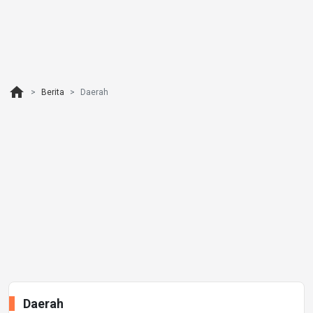
home
Berita
Daerah
Daerah