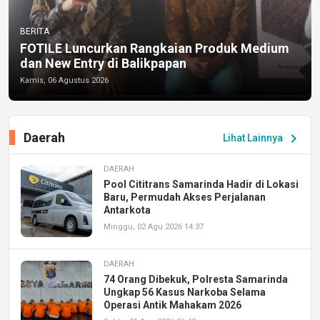
BERITA
FOTILE Luncurkan Rangkaian Produk Medium
dan New Entry di Balikpapan
Kamis, 06 Agustus 2026
Daerah
chevron_right
Lihat Lainnya
DAERAH
Pool Cititrans Samarinda Hadir di Lokasi
Baru, Permudah Akses Perjalanan
Antarkota
Minggu, 02 Agu 2026 14:37
DAERAH
74 Orang Dibekuk, Polresta Samarinda
Ungkap 56 Kasus Narkoba Selama
Operasi Antik Mahakam 2026