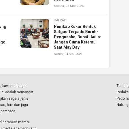
Selasa, 05 Mei 2026
DAERAH
ong
Pemkab Kukar Bentuk
Satgas Terpadu Buruh-
Pengusaha, Bupati Aulia:
nggi
Jangan Cuma Ketemu
Saat May Day
Senin, 04 Mei 2026
a dibawah naungan
Tentang
. Ini adalah semangat
Redaks
ikan segala jenis
Pedoma
isan, foto dan juga
Hubung
a pembaca.
i diharapkan mampu
u media alternatif yang