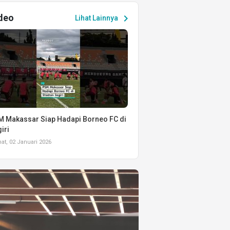
deo
chevron_right
Lihat Lainnya
 Makassar Siap Hadapi Borneo FC di
iri
t, 02 Januari 2026