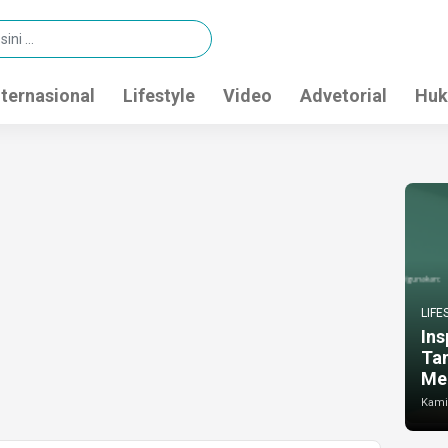
nternasional
Lifestyle
Video
Advetorial
Huk
LIFE
Ins
Ta
Me
Kamis