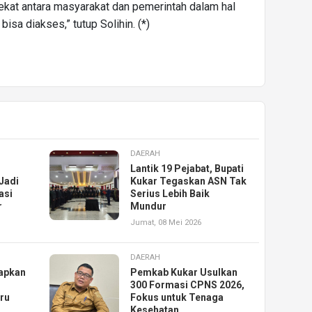
 sekat antara masyarakat dan pemerintah dalam hal
isa diakses,” tutup Solihin. (*)
DAERAH
Lantik 19 Pejabat, Bupati
Jadi
Kukar Tegaskan ASN Tak
asi
Serius Lebih Baik
r
Mundur
Jumat, 08 Mei 2026
DAERAH
iapkan
Pemkab Kukar Usulkan
300 Formasi CPNS 2026,
uru
Fokus untuk Tenaga
Kesehatan