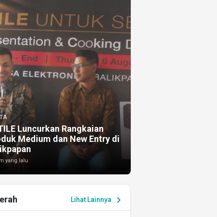
TA
TILE Luncurkan Rangkaian
oduk Medium dan New Entry di
ikpapan
m yang lalu
erah
chevron_right
Lihat Lainnya