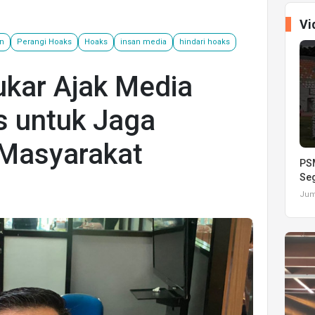
Vi
in
Perangi Hoaks
Hoaks
insan media
hindari hoaks
ukar Ajak Media
s untuk Jaga
Masyarakat
PSM
Seg
Juma