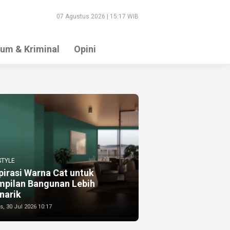
07 Agustus 2026 | 15:17 WIB
um & Kriminal
Opini
STYLE
pirasi Warna Cat untuk
mpilan Bangunan Lebih
narik
, 30 Jul 2026 10:17