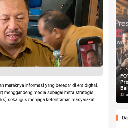
BERI
FO
Pr
h maraknya informasi yang beredar di era digital,
Bal
ar) menggandeng media sebagai mitra strategis
23 ja
aks) sekaligus menjaga ketentraman masyarakat.
Da