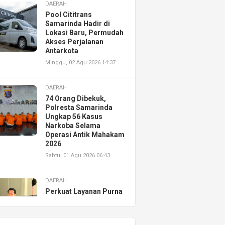
DAERAH
Pool Cititrans
Samarinda Hadir di
Lokasi Baru, Permudah
Akses Perjalanan
Antarkota
Minggu, 02 Agu 2026 14:37
DAERAH
74 Orang Dibekuk,
Polresta Samarinda
Ungkap 56 Kasus
Narkoba Selama
Operasi Antik Mahakam
2026
Sabtu, 01 Agu 2026 06:43
DAERAH
Perkuat Layanan Purna
Jual, Astra Motor
Kalimantan Timur 2
Resmikan AHASS