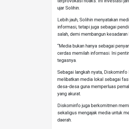
terprovokasi hoaks. Ini investasi j
ujar Solihin.
Lebih jauh, Solihin menyatakan me
informasi, tetapi juga sebagai pend
salah, demi membangun kesadaran k
“Media bukan hanya sebagai penyamp
cerdas memilah informasi. Ini penti
tegasnya.
Sebagai langkah nyata, Diskominfo 
melibatkan media lokal sebagai fasil
desa-desa guna memperluas pemaha
yang akurat.
Diskominfo juga berkomitmen membe
sekaligus mengajak media untuk men
daerah.