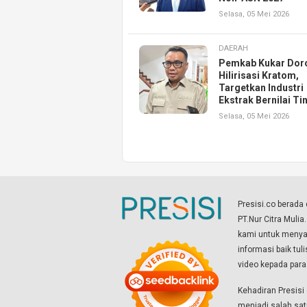
Selasa, 05 Mei 2026
DAERAH
Pemkab Kukar Dor
Hilirisasi Kratom,
Targetkan Industri
Ekstrak Bernilai Ti
Selasa, 05 Mei 2026
Presisi.co berad
PT.Nur Citra Mulia
kami untuk menyaj
informasi baik tul
video kepada par
Kehadiran Presis
menjadi salah sat