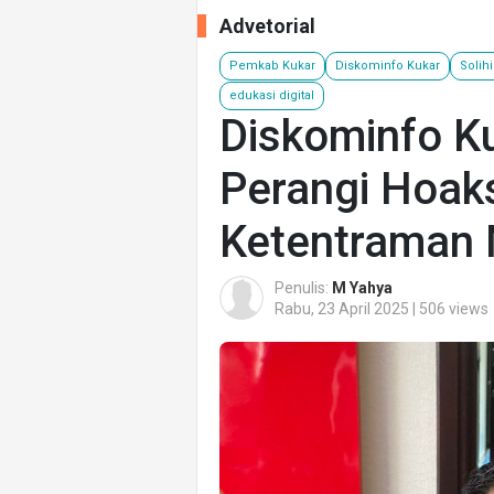
Advetorial
Pemkab Kukar
Diskominfo Kukar
Solih
edukasi digital
Diskominfo K
Perangi Hoak
Ketentraman 
Penulis:
M Yahya
Rabu, 23 April 2025 | 506 views