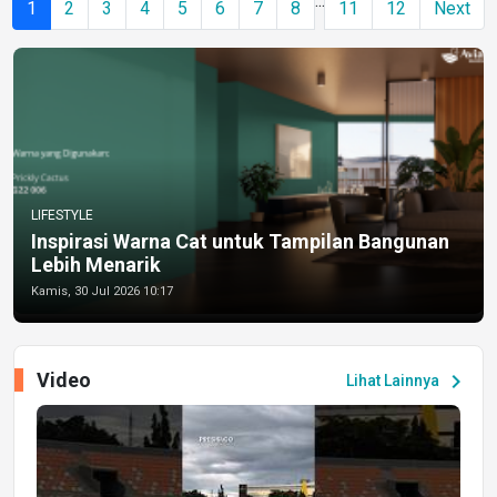
...
1
2
3
4
5
6
7
8
11
12
Next
LIFESTYLE
Inspirasi Warna Cat untuk Tampilan Bangunan
Lebih Menarik
Kamis, 30 Jul 2026 10:17
Video
chevron_right
Lihat Lainnya