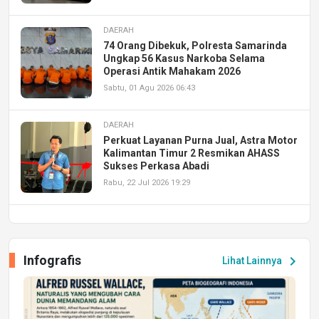
DAERAH
74 Orang Dibekuk, Polresta Samarinda
Ungkap 56 Kasus Narkoba Selama
Operasi Antik Mahakam 2026
Sabtu, 01 Agu 2026 06:43
DAERAH
Perkuat Layanan Purna Jual, Astra Motor
Kalimantan Timur 2 Resmikan AHASS
Sukses Perkasa Abadi
Rabu, 22 Jul 2026 19:29
DAERAH
UPA PERKASA Universitas Mulawarman
Laksanakan Job Fair Batch II, Hadirkan
Infografis
chevron_right
Lihat Lainnya
Peluang Kerja dan Magang
Jumat, 17 Jul 2026 22:30
DAERAH