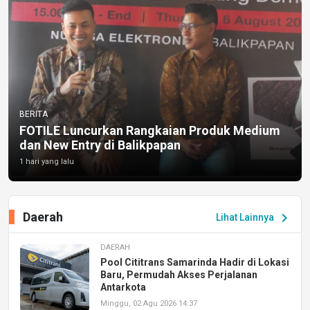
BERITA
FOTILE Luncurkan Rangkaian Produk Medium
dan New Entry di Balikpapan
1 hari yang lalu
Daerah
chevron_right
Lihat Lainnya
DAERAH
Pool Cititrans Samarinda Hadir di Lokasi
Baru, Permudah Akses Perjalanan
Antarkota
Minggu, 02 Agu 2026 14:37