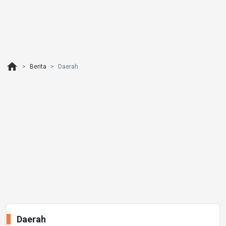
home
Berita
Daerah
Daerah