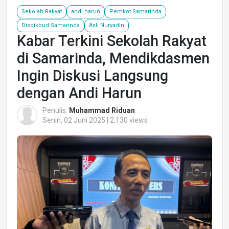
Sekolah Rakyat
andi harun
Pemkot Samarinda
Disdikbud Samarinda
Asli Nuryadin
Kabar Terkini Sekolah Rakyat
di Samarinda, Mendikdasmen
Ingin Diskusi Langsung
dengan Andi Harun
Penulis:
Muhammad Riduan
Senin, 02 Juni 2025 | 2.130 views