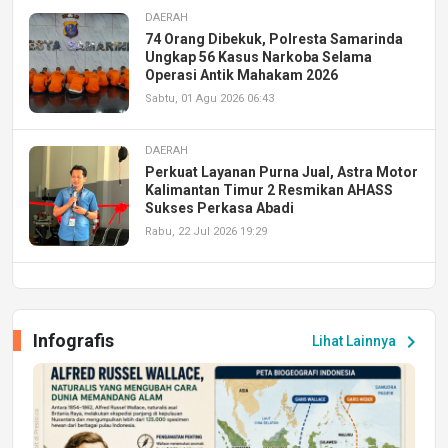
DAERAH
74 Orang Dibekuk, Polresta Samarinda
Ungkap 56 Kasus Narkoba Selama
Operasi Antik Mahakam 2026
Sabtu, 01 Agu 2026 06:43
DAERAH
Perkuat Layanan Purna Jual, Astra Motor
Kalimantan Timur 2 Resmikan AHASS
Sukses Perkasa Abadi
Rabu, 22 Jul 2026 19:29
DAERAH
UPA PERKASA Universitas Mulawarman
Laksanakan Job Fair Batch II, Hadirkan
Infografis
chevron_right
Lihat Lainnya
Peluang Kerja dan Magang
Jumat, 17 Jul 2026 22:30
DAERAH
Astra Motor Kalimantan Timur 2 Dukung