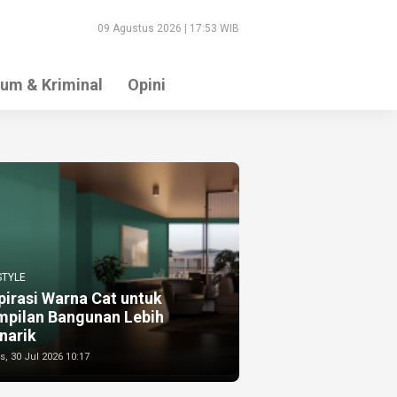
09 Agustus 2026 | 17:53 WIB
um & Kriminal
Opini
STYLE
pirasi Warna Cat untuk
mpilan Bangunan Lebih
narik
, 30 Jul 2026 10:17