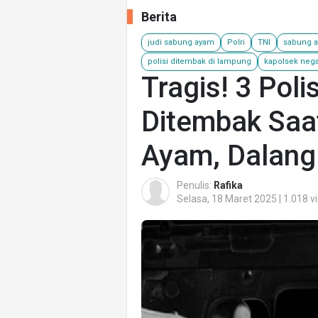
Berita
judi sabung ayam
Polri
TNI
sabung 
polisi ditembak di lampung
kapolsek nega
Tragis! 3 Pol
Ditembak Saa
Ayam, Dalang
Penulis:
Rafika
Selasa, 18 Maret 2025 | 1.018 v