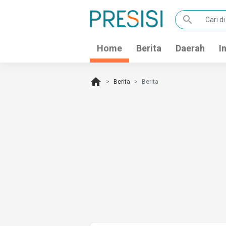
search
Home
Berita
Daerah
I
home
Berita
Berita