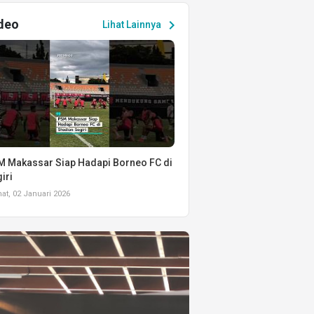
deo
chevron_right
Lihat Lainnya
 Makassar Siap Hadapi Borneo FC di
iri
t, 02 Januari 2026