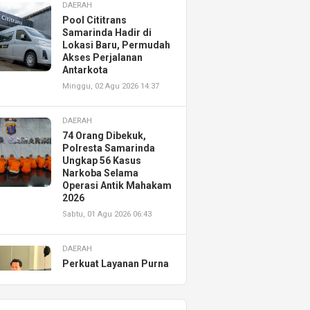
DAERAH
Pool Cititrans
Samarinda Hadir di
Lokasi Baru, Permudah
Akses Perjalanan
Antarkota
Minggu, 02 Agu 2026 14:37
DAERAH
74 Orang Dibekuk,
Polresta Samarinda
Ungkap 56 Kasus
Narkoba Selama
Operasi Antik Mahakam
2026
Sabtu, 01 Agu 2026 06:43
DAERAH
Perkuat Layanan Purna
Jual, Astra Motor
Kalimantan Timur 2
Resmikan AHASS