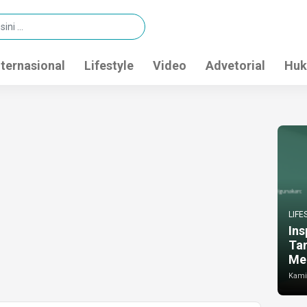
nternasional
Lifestyle
Video
Advetorial
Huk
LIFE
Ins
Ta
Me
Kamis