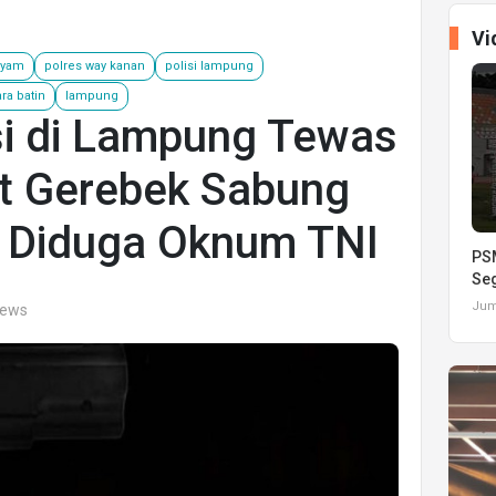
Vi
ayam
polres way kanan
polisi lampung
ra batin
lampung
isi di Lampung Tewas
t Gerebek Sabung
 Diduga Oknum TNI
PSM
Seg
Juma
iews