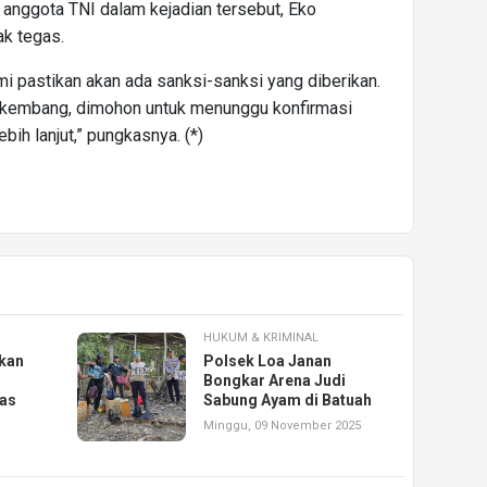
n anggota TNI dalam kejadian tersebut, Eko
k tegas.
mi pastikan akan ada sanksi-sanksi yang diberikan.
erkembang, dimohon untuk menunggu konfirmasi
ebih lanjut,” pungkasnya. (*)
HUKUM & KRIMINAL
kan
Polsek Loa Janan
Bongkar Arena Judi
ras
Sabung Ayam di Batuah
Minggu, 09 November 2025