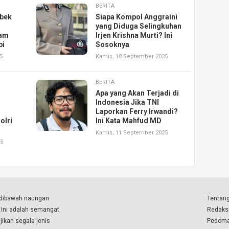
BERITA
ebek
Siapa Kompol Anggraini
yang Diduga Selingkuhan
ram
Irjen Krishna Murti? Ini
pi
Sosoknya
5
Kamis, 18 September 2025
BERITA
Apa yang Akan Terjadi di
Indonesia Jika TNI
Laporkan Ferry Irwandi?
olri
Ini Kata Mahfud MD
Kamis, 11 September 2025
25
a dibawah naungan
Tentang
. Ini adalah semangat
Redaks
ikan segala jenis
Pedoma