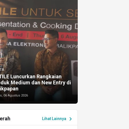
TA
TILE Luncurkan Rangkaian
oduk Medium dan New Entry di
ikpapan
s, 06 Agustus 2026
erah
chevron_right
Lihat Lainnya