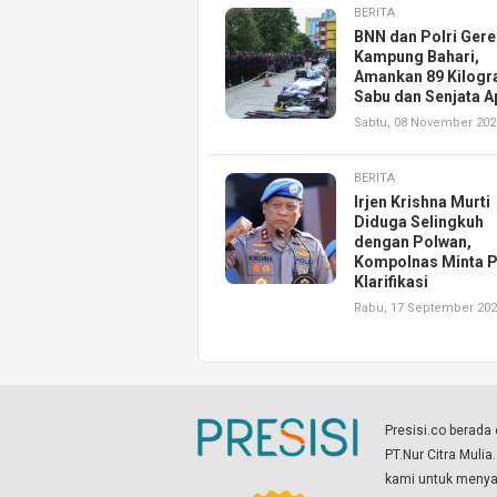
BERITA
BNN dan Polri Ger
Kampung Bahari,
Amankan 89 Kilog
Sabu dan Senjata A
Sabtu, 08 November 202
BERITA
Irjen Krishna Murti
Diduga Selingkuh
dengan Polwan,
Kompolnas Minta P
Klarifikasi
Rabu, 17 September 20
Presisi.co berad
PT.Nur Citra Mulia
kami untuk menyaj