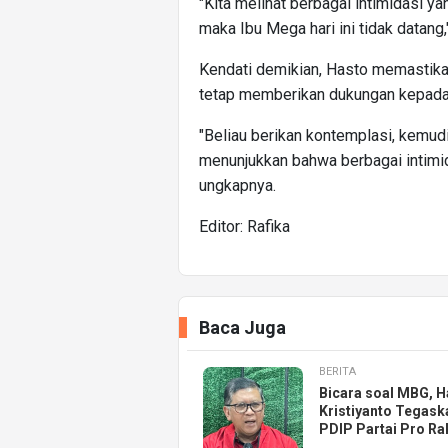
"Kita melihat berbagai intimidasi yan
maka Ibu Mega hari ini tidak datang
Kendati demikian, Hasto memastika
tetap memberikan dukungan kepada 
"Beliau berikan kontemplasi, kemudi
menunjukkan bahwa berbagai intimid
ungkapnya.
Editor: Rafika
Baca Juga
BERITA
Bicara soal MBG, H
Kristiyanto Tegask
PDIP Partai Pro Ra