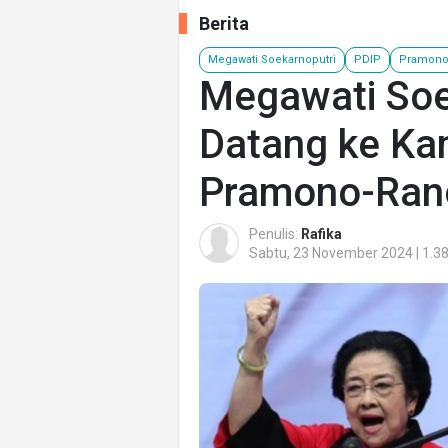
Berita
Megawati Soekarnoputri
PDIP
Pramono
Megawati Soe
Datang ke Ka
Pramono-Rano
Penulis:
Rafika
Sabtu, 23 November 2024 | 1.3