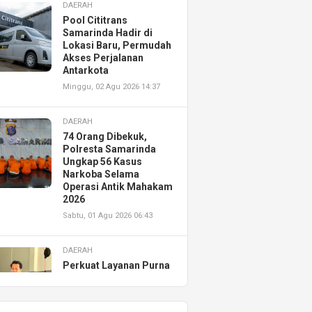
DAERAH
Pool Cititrans
Samarinda Hadir di
Lokasi Baru, Permudah
Akses Perjalanan
Antarkota
Minggu, 02 Agu 2026 14:37
DAERAH
74 Orang Dibekuk,
Polresta Samarinda
Ungkap 56 Kasus
Narkoba Selama
Operasi Antik Mahakam
2026
Sabtu, 01 Agu 2026 06:43
DAERAH
Perkuat Layanan Purna
Jual, Astra Motor
Kalimantan Timur 2
Resmikan AHASS