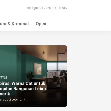
08 Agustus 2026 | 16:10 WIB
um & Kriminal
Opini
STYLE
pirasi Warna Cat untuk
mpilan Bangunan Lebih
narik
, 30 Jul 2026 10:17