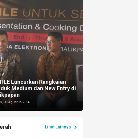
TA
TILE Luncurkan Rangkaian
oduk Medium dan New Entry di
ikpapan
s, 06 Agustus 2026
erah
chevron_right
Lihat Lainnya