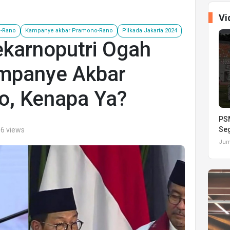
Vi
-Rano
Kampanye akbar Pramono-Rano
Pilkada Jakarta 2024
karnoputri Ogah
mpanye Akbar
, Kenapa Ya?
PSM
Seg
86 views
Juma