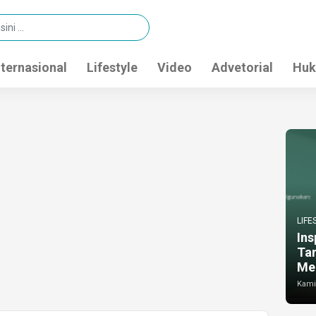
nternasional
Lifestyle
Video
Advetorial
Huk
LIFE
Ins
Ta
Me
Kamis