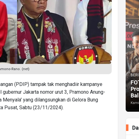
amono-Rano. (net)
BERI
FO
angan (PDIP) tampak tak menghadiir kampanye
Pr
il gubernur Jakarta nomor urut 3, Pramono Anung-
Bal
ta Menyala' yang dilangsungkan di Gelora Bung
Kami
a Pusat, Sabtu (23/11/2024).
Da