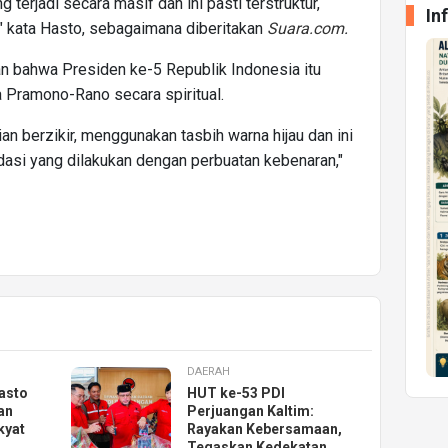
g terjadi secara masif dan ini pasti terstruktur,
In
," kata Hasto, sebagaimana diberitakan
Suara.com
.
n bahwa Presiden ke-5 Republik Indonesia itu
Pramono-Rano secara spiritual.
an berzikir, menggunakan tasbih warna hijau dan ini
asi yang dilakukan dengan perbuatan kebenaran,"
DAERAH
asto
HUT ke-53 PDI
an
Perjuangan Kaltim:
kyat
Rayakan Kebersamaan,
Tegaskan Kedekatan