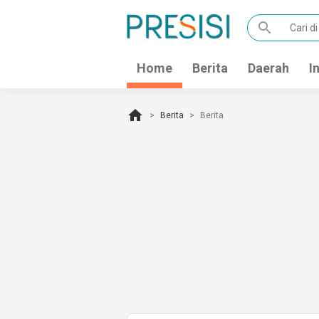
search
Home
Berita
Daerah
I
home
Berita
Berita