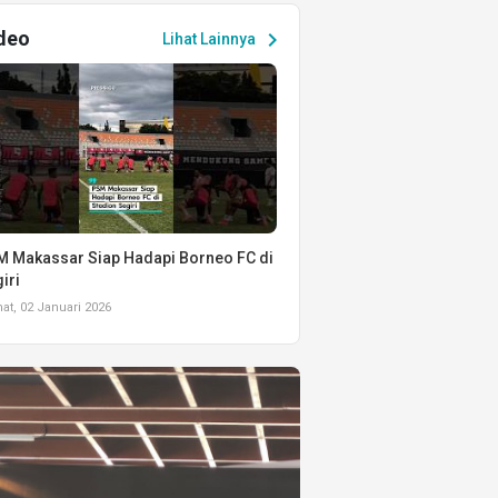
deo
chevron_right
Lihat Lainnya
 Makassar Siap Hadapi Borneo FC di
iri
t, 02 Januari 2026