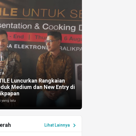
TA
TILE Luncurkan Rangkaian
oduk Medium dan New Entry di
ikpapan
i yang lalu
erah
chevron_right
Lihat Lainnya