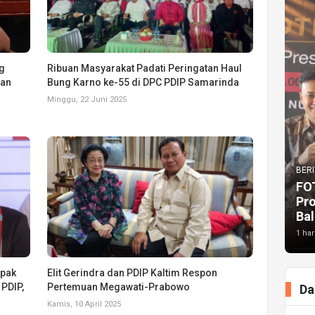
g
Ribuan Masyarakat Padati Peringatan Haul
ran
Bung Karno ke-55 di DPC PDIP Samarinda
Minggu, 22 Juni 2025
BERI
FO
Pr
Bal
1 har
pak
Elit Gerindra dan PDIP Kaltim Respon
PDIP,
Pertemuan Megawati-Prabowo
Da
Kamis, 10 April 2025