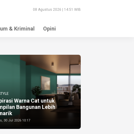
08 Agustus 2026 | 14:51 WIB
um & Kriminal
Opini
STYLE
pirasi Warna Cat untuk
mpilan Bangunan Lebih
narik
, 30 Jul 2026 10:17