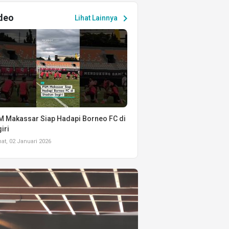
deo
chevron_right
Lihat Lainnya
 Makassar Siap Hadapi Borneo FC di
iri
t, 02 Januari 2026