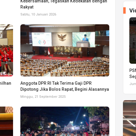
Kebersamaan, Tegaskan Kedekatan dengan
Rakyat
Vi
Sabtu, 10 Januari 2026
PSM
Seg
milhan
Anggota DPR RI Tak Terima Gaji DPR
Juma
Dipotong Jika Bolos Rapat, Begini Alasannya
Minggu, 21 September 2025