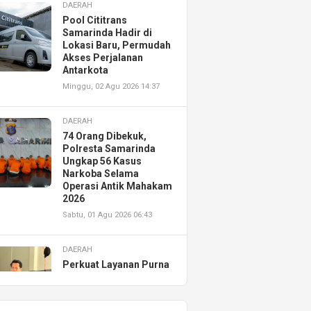
DAERAH
Pool Cititrans
Samarinda Hadir di
Lokasi Baru, Permudah
Akses Perjalanan
Antarkota
Minggu, 02 Agu 2026 14:37
DAERAH
74 Orang Dibekuk,
Polresta Samarinda
Ungkap 56 Kasus
Narkoba Selama
Operasi Antik Mahakam
2026
Sabtu, 01 Agu 2026 06:43
DAERAH
Perkuat Layanan Purna
Jual, Astra Motor
Kalimantan Timur 2
Resmikan AHASS