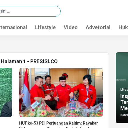
nternasional
Lifestyle
Video
Advetorial
Huk
P Halaman 1 - PRESISI.CO
LIFE
Ins
Ta
Me
Kamis
HUT ke-53 PDI Perjuangan Kaltim: Rayakan