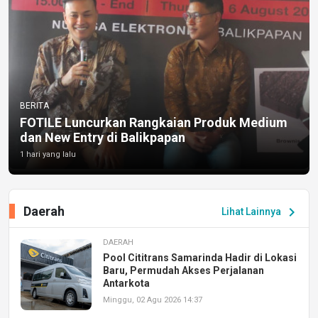
BERITA
FOTILE Luncurkan Rangkaian Produk Medium
dan New Entry di Balikpapan
1 hari yang lalu
Daerah
chevron_right
Lihat Lainnya
DAERAH
Pool Cititrans Samarinda Hadir di Lokasi
Baru, Permudah Akses Perjalanan
Antarkota
Minggu, 02 Agu 2026 14:37