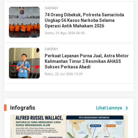
DAERAH
74 Orang Dibekuk, Polresta Samarinda
Ungkap 56 Kasus Narkoba Selama
Operasi Antik Mahakam 2026
Sabtu, 01 Agu 2026 06:43
DAERAH
Perkuat Layanan Purna Jual, Astra Motor
Kalimantan Timur 2 Resmikan AHASS
Sukses Perkasa Abadi
Rabu, 22 Jul 2026 19:29
DAERAH
UPA PERKASA Universitas Mulawarman
Laksanakan Job Fair Batch II, Hadirkan
Infografis
chevron_right
Lihat Lainnya
Peluang Kerja dan Magang
Jumat, 17 Jul 2026 22:30
DAERAH
Astra Motor Kalimantan Timur 2 Dukung