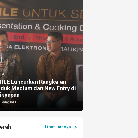
TA
TILE Luncurkan Rangkaian
oduk Medium dan New Entry di
ikpapan
i yang lalu
erah
chevron_right
Lihat Lainnya