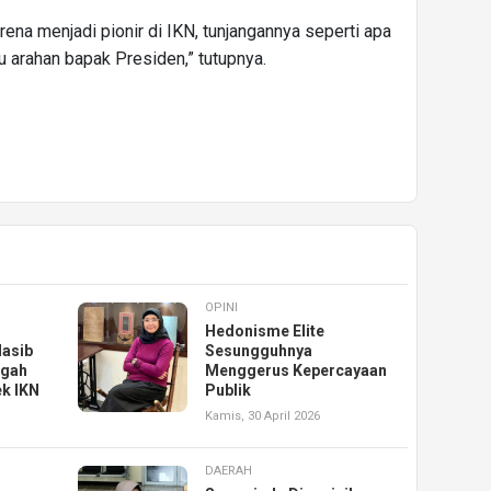
rena menjadi pionir di IKN, tunjangannya seperti apa
u arahan bapak Presiden,” tutupnya.
OPINI
Hedonisme Elite
Nasib
Sesungguhnya
ngah
Menggerus Kepercayaan
ek IKN
Publik
Kamis, 30 April 2026
DAERAH