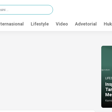
nternasional
Lifestyle
Video
Advetorial
Huk
LIFE
Ins
Ta
Me
Kamis