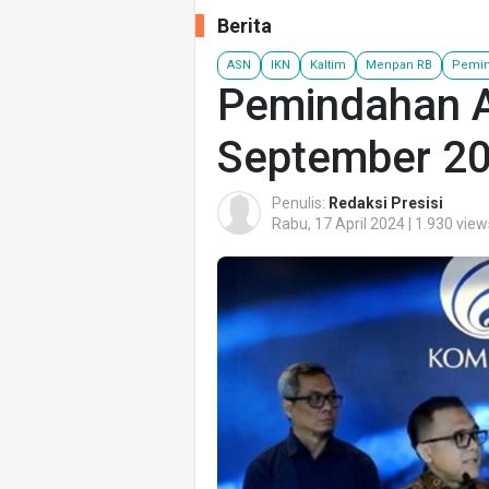
Berita
ASN
IKN
Kaltim
Menpan RB
Pemin
Pemindahan A
September 2
Penulis:
Redaksi Presisi
Rabu, 17 April 2024 | 1.930 view