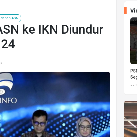
Vi
dahan ASN
SN ke IKN Diundur
024
s
PSM
Seg
Juma