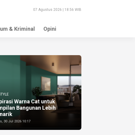
07 Agustus 2026 | 18:56 WIB
um & Kriminal
Opini
STYLE
pirasi Warna Cat untuk
mpilan Bangunan Lebih
narik
, 30 Jul 2026 10:17