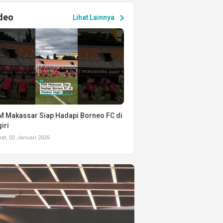
deo
chevron_right
Lihat Lainnya
 Makassar Siap Hadapi Borneo FC di
iri
t, 02 Januari 2026