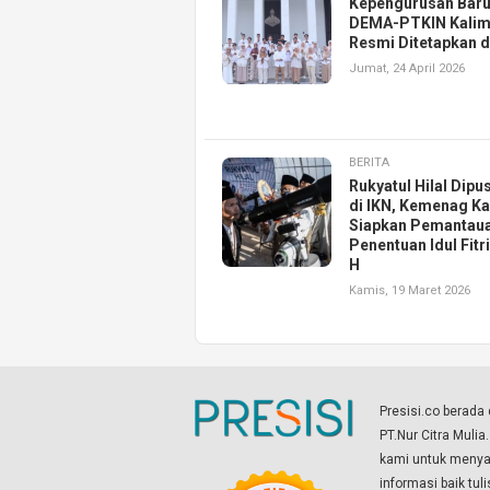
Kepengurusan Bar
DEMA-PTKIN Kalim
Resmi Ditetapkan d
Jumat, 24 April 2026
BERITA
Rukyatul Hilal Dipu
di IKN, Kemenag Ka
Siapkan Pemantau
Penentuan Idul Fitr
H
Kamis, 19 Maret 2026
Presisi.co berad
PT.Nur Citra Mulia
kami untuk menyaj
informasi baik tul