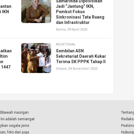
u
Samarinda Diposisikan
antan
Jadi “Jantung” IKN,
i IKN
Pemkot Fokus
Sinkronisasi Tata Ruang
dan Infrastruktur
Kamis, 09 April 2026
ADVETORIAL
satkan
Sembilan ASN
ltim
Sekretariat Daerah Kukar
an
Terima SK PPPK Tahap II
i 1447
Selasa, 04 November 2025
a dibawah naungan
Tentang
. Ini adalah semangat
Redaks
ikan segala jenis
Pedoma
isan, foto dan juga
Hubung