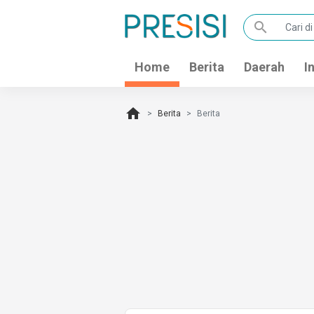
search
Home
Berita
Daerah
I
home
Berita
Berita