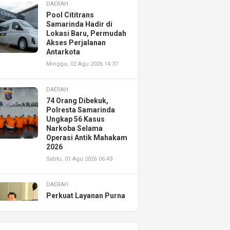
DAERAH
Pool Cititrans
Samarinda Hadir di
Lokasi Baru, Permudah
Akses Perjalanan
Antarkota
Minggu, 02 Agu 2026 14:37
DAERAH
74 Orang Dibekuk,
Polresta Samarinda
Ungkap 56 Kasus
Narkoba Selama
Operasi Antik Mahakam
2026
Sabtu, 01 Agu 2026 06:43
DAERAH
Perkuat Layanan Purna
Jual, Astra Motor
Kalimantan Timur 2
Resmikan AHASS