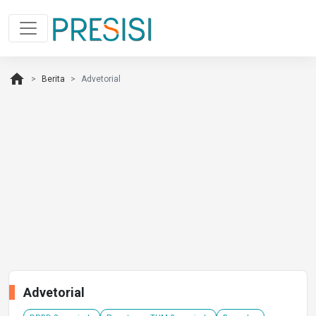
home
Berita
Advetorial
Advetorial