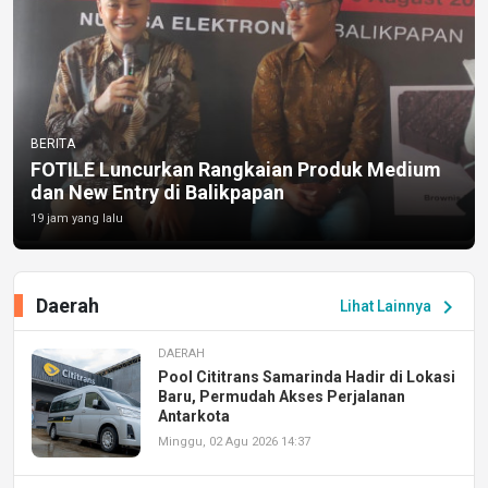
BERITA
FOTILE Luncurkan Rangkaian Produk Medium
dan New Entry di Balikpapan
19 jam yang lalu
Daerah
chevron_right
Lihat Lainnya
DAERAH
Pool Cititrans Samarinda Hadir di Lokasi
Baru, Permudah Akses Perjalanan
Antarkota
Minggu, 02 Agu 2026 14:37