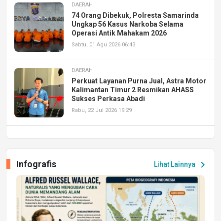
DAERAH
74 Orang Dibekuk, Polresta Samarinda
Ungkap 56 Kasus Narkoba Selama
Operasi Antik Mahakam 2026
Sabtu, 01 Agu 2026 06:43
DAERAH
Perkuat Layanan Purna Jual, Astra Motor
Kalimantan Timur 2 Resmikan AHASS
Sukses Perkasa Abadi
Rabu, 22 Jul 2026 19:29
DAERAH
UPA PERKASA Universitas Mulawarman
Laksanakan Job Fair Batch II, Hadirkan
Infografis
chevron_right
Lihat Lainnya
Peluang Kerja dan Magang
Jumat, 17 Jul 2026 22:30
DAERAH
Astra Motor Kalimantan Timur 2 Dukung