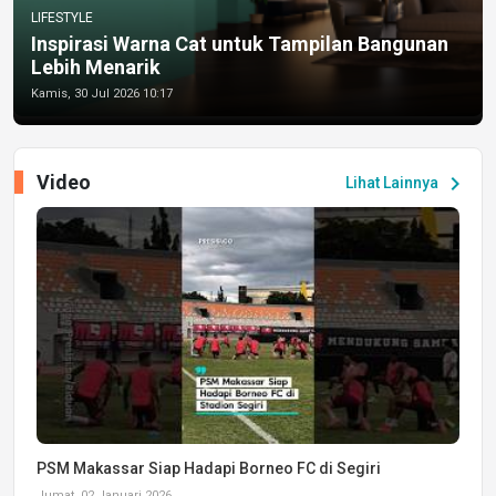
LIFESTYLE
Inspirasi Warna Cat untuk Tampilan Bangunan
Lebih Menarik
Kamis, 30 Jul 2026 10:17
Video
chevron_right
Lihat Lainnya
PSM Makassar Siap Hadapi Borneo FC di Segiri
Jumat, 02 Januari 2026