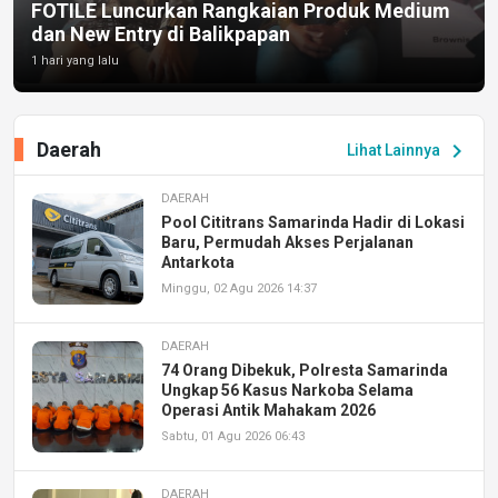
FOTILE Luncurkan Rangkaian Produk Medium
dan New Entry di Balikpapan
1 hari yang lalu
Daerah
chevron_right
Lihat Lainnya
DAERAH
Pool Cititrans Samarinda Hadir di Lokasi
Baru, Permudah Akses Perjalanan
Antarkota
Minggu, 02 Agu 2026 14:37
DAERAH
74 Orang Dibekuk, Polresta Samarinda
Ungkap 56 Kasus Narkoba Selama
Operasi Antik Mahakam 2026
Sabtu, 01 Agu 2026 06:43
DAERAH