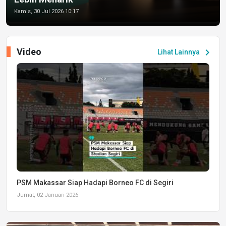
Kamis, 30 Jul 2026 10:17
Video
chevron_right
Lihat Lainnya
PSM Makassar Siap Hadapi Borneo FC di Segiri
Jumat, 02 Januari 2026