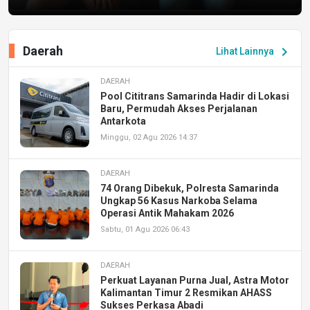
Daerah
chevron_right
Lihat Lainnya
DAERAH
Pool Cititrans Samarinda Hadir di Lokasi
Baru, Permudah Akses Perjalanan
Antarkota
Minggu, 02 Agu 2026 14:37
DAERAH
74 Orang Dibekuk, Polresta Samarinda
Ungkap 56 Kasus Narkoba Selama
Operasi Antik Mahakam 2026
Sabtu, 01 Agu 2026 06:43
DAERAH
Perkuat Layanan Purna Jual, Astra Motor
Kalimantan Timur 2 Resmikan AHASS
Sukses Perkasa Abadi