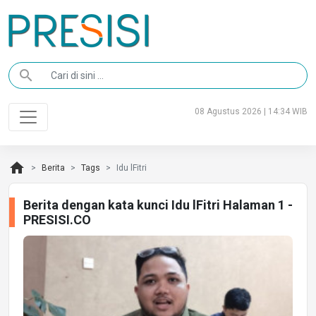
search
08 Agustus 2026 | 14:34 WIB
home
Berita
Tags
Idu lFitri
Berita dengan kata kunci Idu lFitri Halaman 1 -
PRESISI.CO