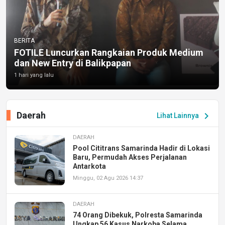
BERITA
FOTILE Luncurkan Rangkaian Produk Medium
dan New Entry di Balikpapan
1 hari yang lalu
Daerah
chevron_right
Lihat Lainnya
DAERAH
Pool Cititrans Samarinda Hadir di Lokasi
Baru, Permudah Akses Perjalanan
Antarkota
Minggu, 02 Agu 2026 14:37
DAERAH
74 Orang Dibekuk, Polresta Samarinda
Ungkap 56 Kasus Narkoba Selama