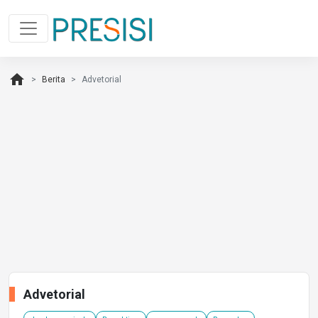
home
Berita
Advetorial
Advetorial