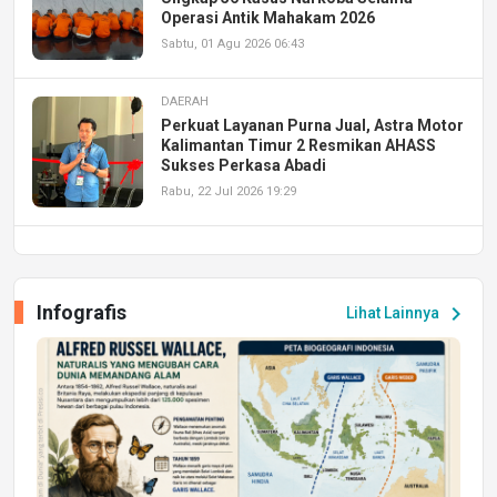
Operasi Antik Mahakam 2026
Sabtu, 01 Agu 2026 06:43
DAERAH
Perkuat Layanan Purna Jual, Astra Motor
Kalimantan Timur 2 Resmikan AHASS
Sukses Perkasa Abadi
Rabu, 22 Jul 2026 19:29
DAERAH
UPA PERKASA Universitas Mulawarman
Laksanakan Job Fair Batch II, Hadirkan
Infografis
chevron_right
Lihat Lainnya
Peluang Kerja dan Magang
Jumat, 17 Jul 2026 22:30
DAERAH
Astra Motor Kalimantan Timur 2 Dukung
Mahasiswa Samarinda dalam Astra
Honda SDGs Future Leaders 2026
Jumat, 10 Jul 2026 19:01