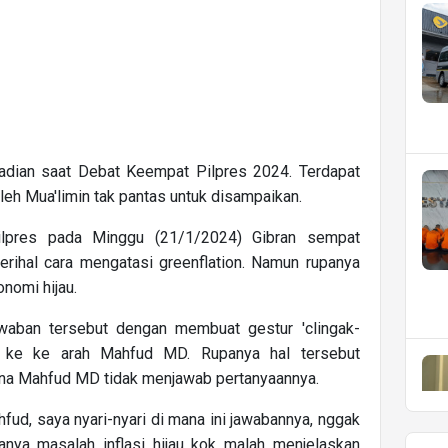
jadian saat Debat Keempat Pilpres 2024. Terdapat
leh Mua'limin tak pantas untuk disampaikan.
ilpres pada Minggu (21/1/2024) Gibran sempat
ihal cara mengatasi greenflation. Namun rupanya
nomi hijau.
awaban tersebut dengan membuat gestur 'clingak-
u ke ke arah Mahfud MD. Rupanya hal tersebut
rena Mahfud MD tidak menjawab pertanyaannya.
fud, saya nyari-nyari di mana ini jawabannya, nggak
nya masalah inflasi hijau kok malah menjelaskan