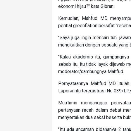
ekonomi hijau?" kata Gibran.
Kemudian, Mahfud MD menyampai
perihal greenflation bersifat "receha
"Saya juga ingin mencari tuh, jaw
mengkaitkan dengan sesuatu yang ti
"Kalau akademis itu, gampangnya k
sebab itu, itu tidak layak dijawab 
moderator,"sambungnya Mahfud.
Pernyataannya Mahfud MD itulah 
Laporan itu teregistrasi No 039/L
Mua'limin menganggap pernyat
pertanyaan receh dalam debat meru
menyertakan dua saksi beserta buk
"Itu ada ancaman pidananya 2 tah