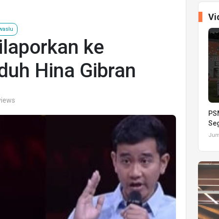
Vi
waslu
laporkan ke
duh Hina Gibran
views
PSM
Seg
Juma