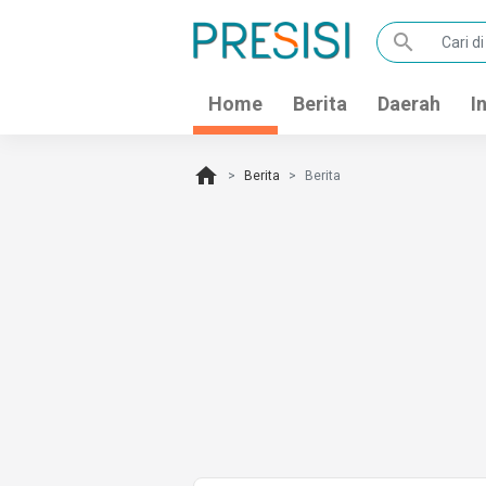
search
Home
Berita
Daerah
I
home
Berita
Berita