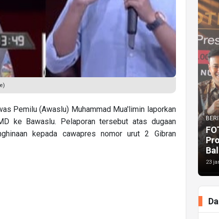
e)
as Pemilu (Awaslu) Muhammad Mua'limin laporkan
BERI
D ke Bawaslu. Pelaporan tersebut atas dugaan
FO
hinaan kepada cawapres nomor urut 2 Gibran
Pr
Bal
23 ja
Da