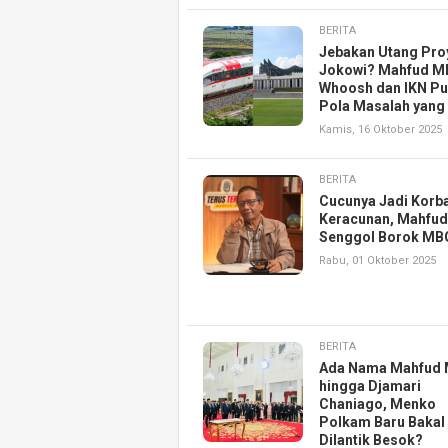
BERITA
Jebakan Utang Pro
Jokowi? Mahfud M
Whoosh dan IKN P
Pola Masalah yan
Kamis, 16 Oktober 2025
BERITA
Cucunya Jadi Korb
Keracunan, Mahfu
Senggol Borok MB
Rabu, 01 Oktober 2025
BERITA
Ada Nama Mahfud
hingga Djamari
Chaniago, Menko
Polkam Baru Bakal
Dilantik Besok?