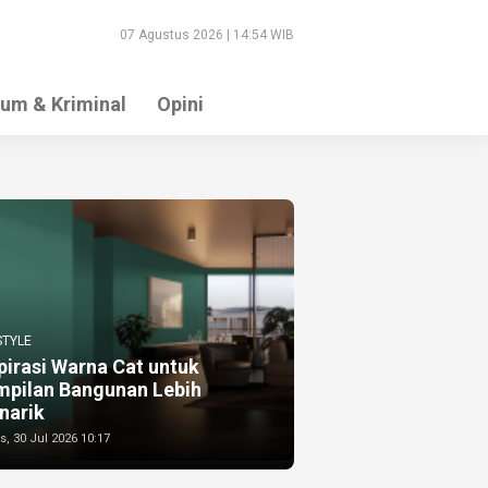
07 Agustus 2026 | 14:54 WIB
um & Kriminal
Opini
STYLE
pirasi Warna Cat untuk
mpilan Bangunan Lebih
narik
, 30 Jul 2026 10:17