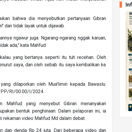
In
kan bahwa dia menyebutkan pertanyaan Gibran
n" dan tidak layak untuk dijawab.
abannya ngawur juga. Ngarang-ngarang nggak karuan,
dak ada," kata Mahfud.
alau yang bertanya seperti itu tuh recehan. Oleh
menurut saya, dan oleh sebab itu saya kembalikan ke
yang dilaporkan oleh Mua'limin kepada Bawaslu.
P/PP/RI/00.00/I/2024.
aan Mahfud yang menyebut Gibran menanyakan
pakan bentuk penghinaan. Dalam pelaporan ini, ia
ti rekaman video Mahfud Md dalam debat.
un dan denda Rp 24 juta. Dari beberapa video dan