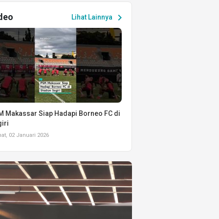
deo
chevron_right
Lihat Lainnya
 Makassar Siap Hadapi Borneo FC di
iri
t, 02 Januari 2026