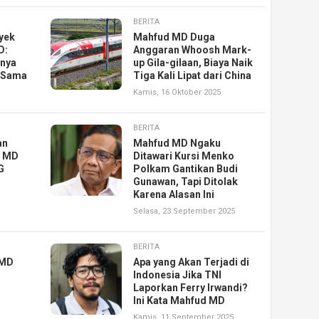
BERITA
yek
Mahfud MD Duga
D:
Anggaran Whoosh Mark-
unya
up Gila-gilaan, Biaya Naik
g Sama
Tiga Kali Lipat dari China
Kamis, 16 Oktober 2025
BERITA
an
Mahfud MD Ngaku
d MD
Ditawari Kursi Menko
G
Polkam Gantikan Budi
Gunawan, Tapi Ditolak
Karena Alasan Ini
Selasa, 23 September 2025
BERITA
 MD
Apa yang Akan Terjadi di
Indonesia Jika TNI
Laporkan Ferry Irwandi?
Ini Kata Mahfud MD
Kamis, 11 September 2025