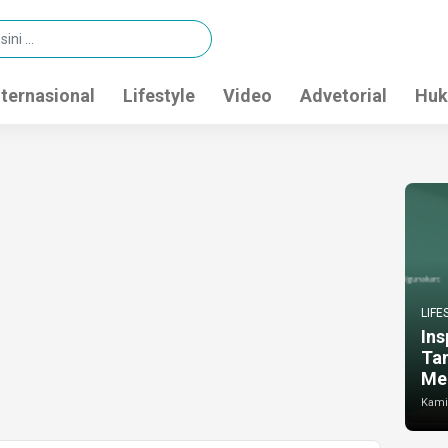
nternasional
Lifestyle
Video
Advetorial
Huk
LIFE
Ins
Ta
Me
Kamis