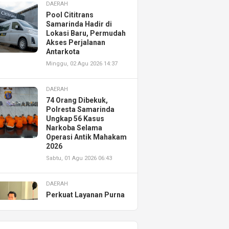
DAERAH
Pool Cititrans
Samarinda Hadir di
Lokasi Baru, Permudah
Akses Perjalanan
Antarkota
Minggu, 02 Agu 2026 14:37
DAERAH
74 Orang Dibekuk,
Polresta Samarinda
Ungkap 56 Kasus
Narkoba Selama
Operasi Antik Mahakam
2026
Sabtu, 01 Agu 2026 06:43
DAERAH
Perkuat Layanan Purna
Jual, Astra Motor
Kalimantan Timur 2
Resmikan AHASS