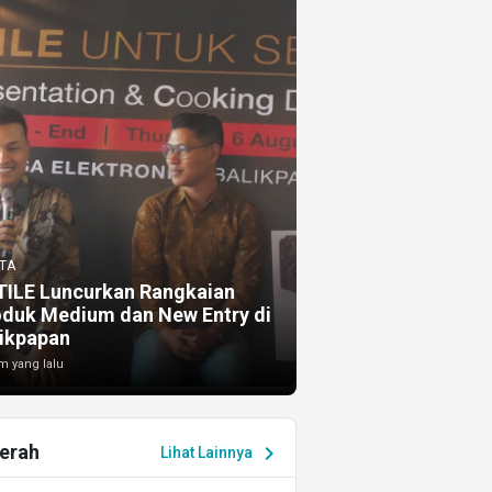
TA
TILE Luncurkan Rangkaian
oduk Medium dan New Entry di
ikpapan
m yang lalu
erah
chevron_right
Lihat Lainnya