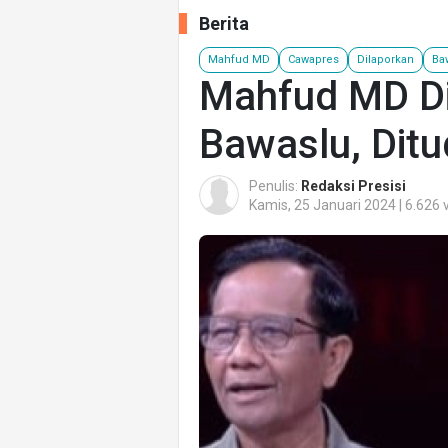
Berita
Mahfud MD
Cawapres
Dilaporkan
Ba
Mahfud MD Di
Bawaslu, Ditu
Penulis:
Redaksi Presisi
Kamis, 25 Januari 2024 | 6.626 