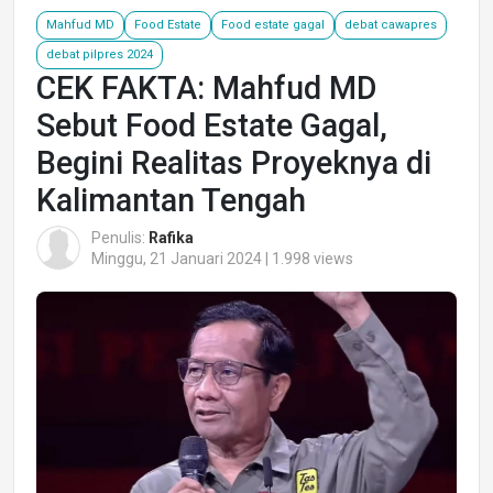
Mahfud MD
Food Estate
Food estate gagal
debat cawapres
debat pilpres 2024
CEK FAKTA: Mahfud MD
Sebut Food Estate Gagal,
Begini Realitas Proyeknya di
Kalimantan Tengah
Penulis:
Rafika
Minggu, 21 Januari 2024 | 1.998 views