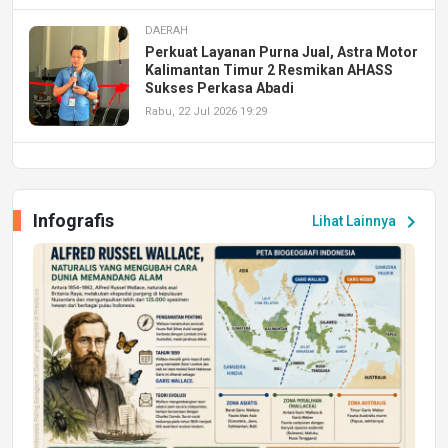
DAERAH
Perkuat Layanan Purna Jual, Astra Motor
Kalimantan Timur 2 Resmikan AHASS
Sukses Perkasa Abadi
Rabu, 22 Jul 2026 19:29
DAERAH
UPA PERKASA Universitas Mulawarman
Laksanakan Job Fair Batch II, Hadirkan
Infografis
chevron_right
Lihat Lainnya
Peluang Kerja dan Magang
Jumat, 17 Jul 2026 22:30
DAERAH
Astra Motor Kalimantan Timur 2 Dukung
Mahasiswa Samarinda dalam Astra
Honda SDGs Future Leaders 2026
Jumat, 10 Jul 2026 19:01