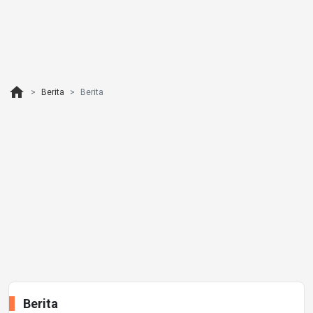
home
Berita
Berita
Berita