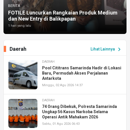
BERITA
FOTILE Luncurkan Rangkaian Produk Medium
dan New Entry di Balikpapan
1 hari yang lalu
Daerah
chevron_right
Lihat Lainnya
DAERAH
Pool Cititrans Samarinda Hadir di Lokasi
Baru, Permudah Akses Perjalanan
Antarkota
Minggu, 02 Agu 2026 14:37
DAERAH
74 Orang Dibekuk, Polresta Samarinda
Ungkap 56 Kasus Narkoba Selama
Operasi Antik Mahakam 2026
Sabtu, 01 Agu 2026 06:43