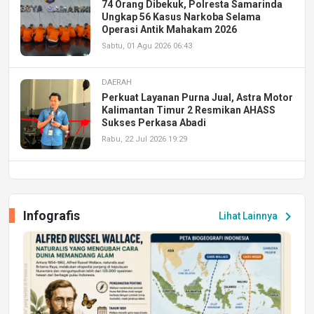
74 Orang Dibekuk, Polresta Samarinda
Ungkap 56 Kasus Narkoba Selama
Operasi Antik Mahakam 2026
Sabtu, 01 Agu 2026 06:43
DAERAH
Perkuat Layanan Purna Jual, Astra Motor
Kalimantan Timur 2 Resmikan AHASS
Sukses Perkasa Abadi
Rabu, 22 Jul 2026 19:29
DAERAH
UPA PERKASA Universitas Mulawarman
Laksanakan Job Fair Batch II, Hadirkan
Infografis
chevron_right
Lihat Lainnya
Peluang Kerja dan Magang
Jumat, 17 Jul 2026 22:30
DAERAH
Astra Motor Kalimantan Timur 2 Dukung
Mahasiswa Samarinda dalam Astra
Honda SDGs Future Leaders 2026