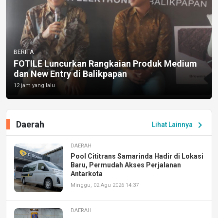
BERITA
FOTILE Luncurkan Rangkaian Produk Medium
dan New Entry di Balikpapan
12 jam yang lalu
Daerah
chevron_right
Lihat Lainnya
DAERAH
Pool Cititrans Samarinda Hadir di Lokasi
Baru, Permudah Akses Perjalanan
Antarkota
Minggu, 02 Agu 2026 14:37
DAERAH