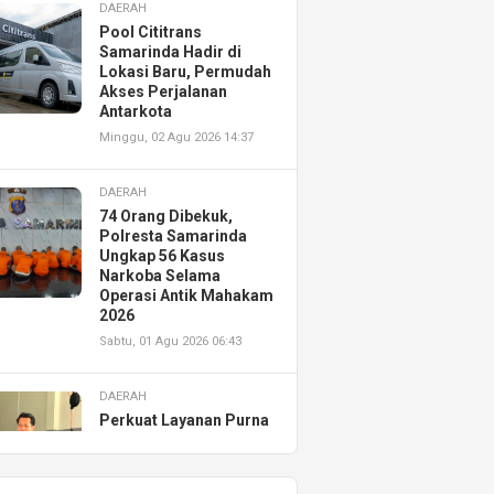
DAERAH
Pool Cititrans
Samarinda Hadir di
Lokasi Baru, Permudah
Akses Perjalanan
Antarkota
Minggu, 02 Agu 2026 14:37
DAERAH
74 Orang Dibekuk,
Polresta Samarinda
Ungkap 56 Kasus
Narkoba Selama
Operasi Antik Mahakam
2026
Sabtu, 01 Agu 2026 06:43
DAERAH
Perkuat Layanan Purna
Jual, Astra Motor
Kalimantan Timur 2
Resmikan AHASS