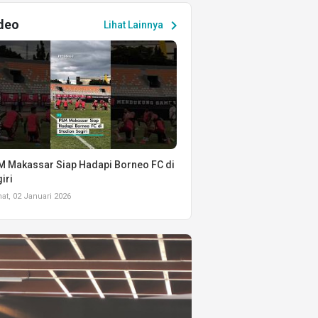
deo
chevron_right
Lihat Lainnya
 Makassar Siap Hadapi Borneo FC di
iri
t, 02 Januari 2026