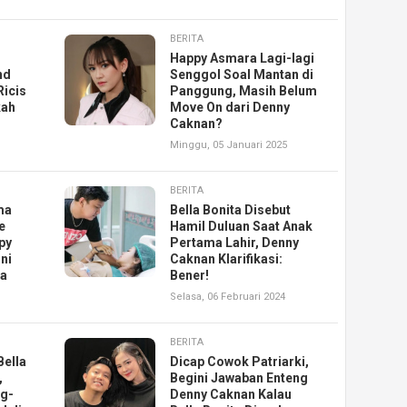
BERITA
Happy Asmara Lagi-lagi
nd
Senggol Soal Mantan di
Ricis
Panggung, Masih Belum
kah
Move On dari Denny
Caknan?
Minggu, 05 Januari 2025
BERITA
ma
Bella Bonita Disebut
e
Hamil Duluan Saat Anak
py
Pertama Lahir, Denny
ni
Caknan Klarifikasi:
ta
Bener!
Selasa, 06 Februari 2024
BERITA
Bella
Dicap Cowok Patriarki,
,
Begini Jawaban Enteng
ng-
Denny Caknan Kalau