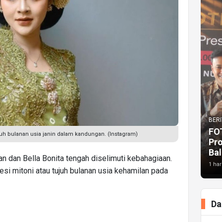
BERI
FO
tujuh bulanan usia janin dalam kandungan. (Instagram)
Pr
Bal
 dan Bella Bonita tengah diselimuti kebahagiaan.
1 har
si mitoni atau tujuh bulanan usia kehamilan pada
Da