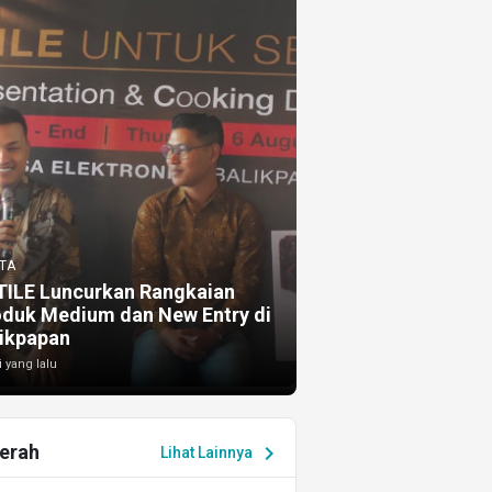
TA
TILE Luncurkan Rangkaian
oduk Medium dan New Entry di
ikpapan
i yang lalu
erah
chevron_right
Lihat Lainnya