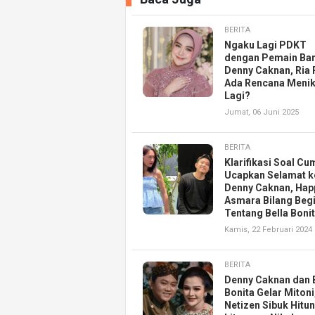
BERITA
Ngaku Lagi PDKT
dengan Pemain Ba
Denny Caknan, Ria 
Ada Rencana Meni
Lagi?
Jumat, 06 Juni 2025
BERITA
Klarifikasi Soal Cu
Ucapkan Selamat k
Denny Caknan, Hap
Asmara Bilang Begi
Tentang Bella Boni
Kamis, 22 Februari 2024
BERITA
Denny Caknan dan 
Bonita Gelar Mitoni
Netizen Sibuk Hitu