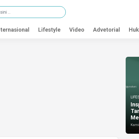
nternasional
Lifestyle
Video
Advetorial
Huk
LIFE
Ins
Ta
Me
Kamis