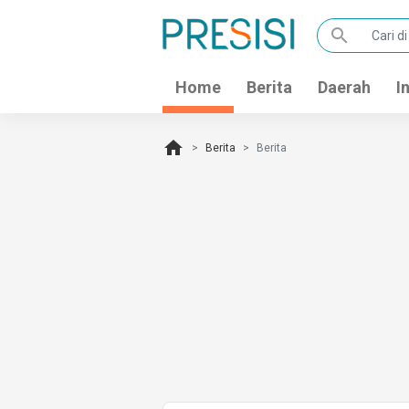
search
Home
Berita
Daerah
I
home
Berita
Berita