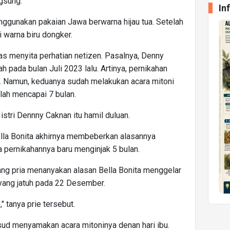
gsung.
In
ggunakan pakaian Jawa berwarna hijau tua. Setelah
i warna biru dongker.
ntas menyita perhatian netizen. Pasalnya, Denny
h pada bulan Juli 2023 lalu. Artinya, pernikahan
n. Namun, keduanya sudah melakukan acara mitoni
lah mencapai 7 bulan.
istri Dennny Caknan itu hamil duluan.
ella Bonita akhirnya membeberkan alasannya
a pernikahannya baru menginjak 5 bulan.
ang pria menanyakan alasan Bella Bonita menggelar
yang jatuh pada 22 Desember.
" tanya prie tersebut.
sud menyamakan acara mitoninya denan hari ibu.