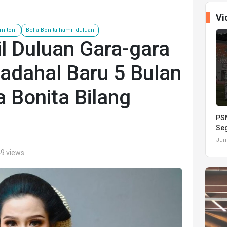
Vi
 mitoni
Bella Bonita hamil duluan
l Duluan Gara-gara
padahal Baru 5 Bulan
a Bonita Bilang
PSM
Seg
Juma
49 views