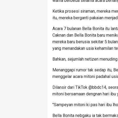
warna berbeda selama acara berlan
Ketika prosesi siraman, mereka men
itu, mereka berganti pakaian menjad
Acara 7 bulanan Bella Bonita itu la
Caknan dan Bella Bonita baru menika
mereka baru berusia sekitar 5 bula
yang menandakan usia kehamilan te
Bahkan, sejumlah netizen menuding 
Menanggapi rumor tak sedap itu, B
menggelar acara mitoni padahal usi
Dilansir dari TikTok @bbdc14, seor
mitoni bersamaan dengnan hari ibu 
"Sampeyan mitoni ki pas hari ibu lho,
Bella Bonita nebgaku ia tak bermak