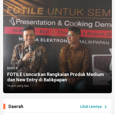
BERITA
FOTILE Luncurkan Rangkaian Produk Medium
dan New Entry di Balikpapan
14 jam yang lalu
Daerah
chevron_right
Lihat Lainnya