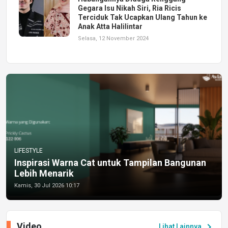
Gegara Isu Nikah Siri, Ria Ricis
Terciduk Tak Ucapkan Ulang Tahun ke
Anak Atta Halilintar
Selasa, 12 November 2024
LIFESTYLE
Inspirasi Warna Cat untuk Tampilan Bangunan
Lebih Menarik
Kamis, 30 Jul 2026 10:17
Video
chevron_right
Lihat Lainnya