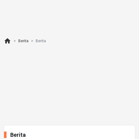
home
Berita
Berita
Berita