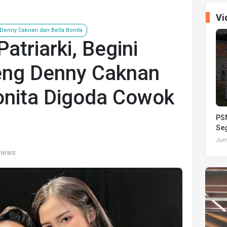
Vi
Denny Caknan dan Bella Bonita
atriarki, Begini
eng Denny Caknan
onita Digoda Cowok
PSM
Seg
Juma
views