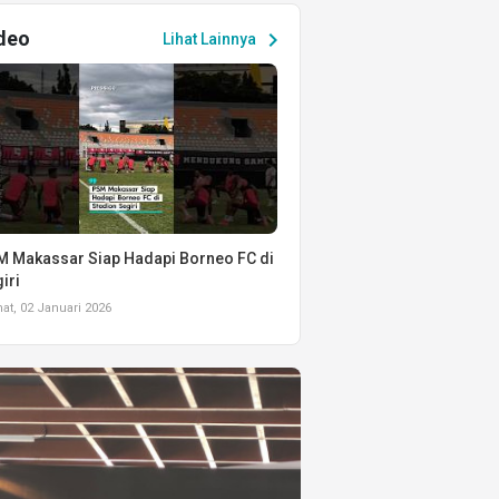
deo
chevron_right
Lihat Lainnya
 Makassar Siap Hadapi Borneo FC di
iri
t, 02 Januari 2026