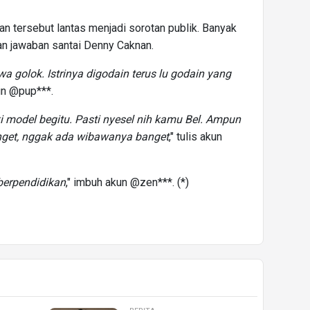
n tersebut lantas menjadi sorotan publik. Banyak
n jawaban santai Denny Caknan.
 golok. Istrinya digodain terus lu godain yang
kun @pup***.
i model begitu. Pasti nyesel nih kamu Bel. Ampun
nget, nggak ada wibawanya banget
," tulis akun
erpendidikan
," imbuh akun @zen***. (*)