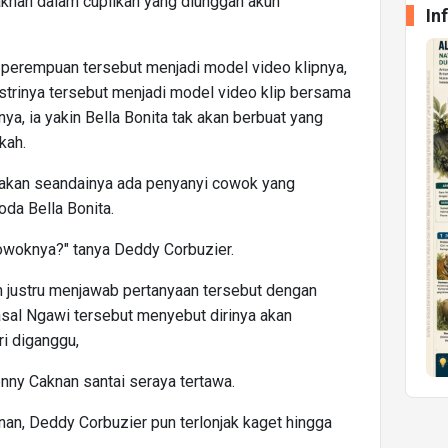
Caknan dalam cuplikan yang diunggah akun
In
i perempuan tersebut menjadi model video klipnya,
istrinya tersebut menjadi model video klip bersama
a, ia yakin Bella Bonita tak akan berbuat yang
kah.
kan seandainya ada penyanyi cowok yang
a Bella Bonita.
owoknya?" tanya Deddy Corbuzier.
 justru menjawab pertanyaan tersebut dengan
sal Ngawi tersebut menyebut dirinya akan
ri diganggu,
enny Caknan santai seraya tertawa.
an, Deddy Corbuzier pun terlonjak kaget hingga