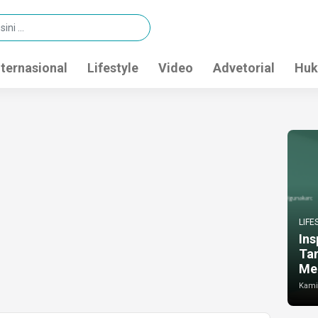
nternasional
Lifestyle
Video
Advetorial
Huk
LIFE
Ins
Ta
Me
Kamis