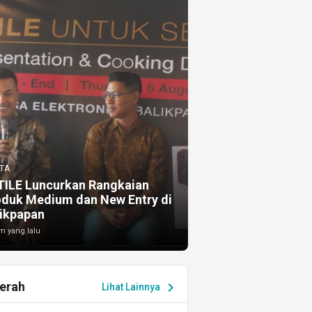
TA
TILE Luncurkan Rangkaian
oduk Medium dan New Entry di
ikpapan
m yang lalu
erah
chevron_right
Lihat Lainnya