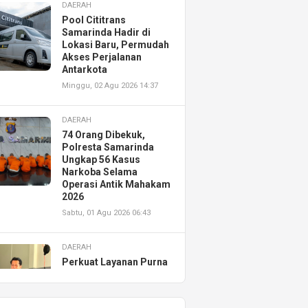
DAERAH
Pool Cititrans
Samarinda Hadir di
Lokasi Baru, Permudah
Akses Perjalanan
Antarkota
Minggu, 02 Agu 2026 14:37
DAERAH
74 Orang Dibekuk,
Polresta Samarinda
Ungkap 56 Kasus
Narkoba Selama
Operasi Antik Mahakam
2026
Sabtu, 01 Agu 2026 06:43
DAERAH
Perkuat Layanan Purna
Jual, Astra Motor
Kalimantan Timur 2
Resmikan AHASS