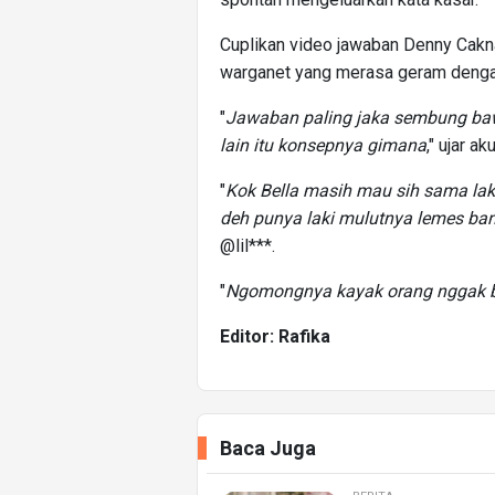
Cuplikan video jawaban Denny Cakna
warganet yang merasa geram denga
"
Jawaban paling jaka sembung bawa
lain itu konsepnya gimana
," ujar a
"
Kok Bella masih mau sih sama lak
deh punya laki mulutnya lemes ba
@lil***.
"
Ngomongnya kayak orang nggak b
Editor: Rafika
Baca Juga