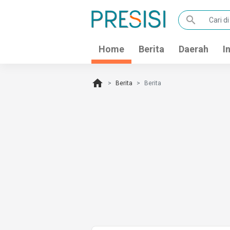
search
Home
Berita
Daerah
I
home
Berita
Berita