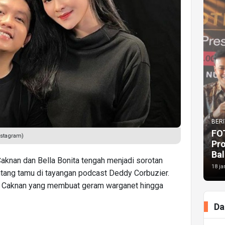
BERI
FO
nstagram)
Pr
Bal
knan dan Bella Bonita tengah menjadi sorotan
18 ja
ntang tamu di tayangan podcast Deddy Corbuzier.
y Caknan yang membuat geram warganet hingga
Da