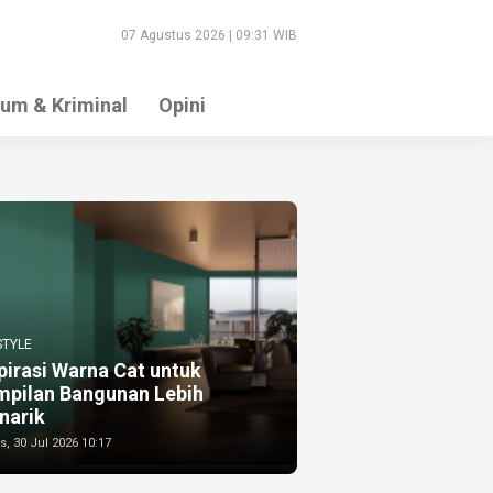
07 Agustus 2026 | 09:31 WIB
um & Kriminal
Opini
STYLE
pirasi Warna Cat untuk
mpilan Bangunan Lebih
narik
, 30 Jul 2026 10:17