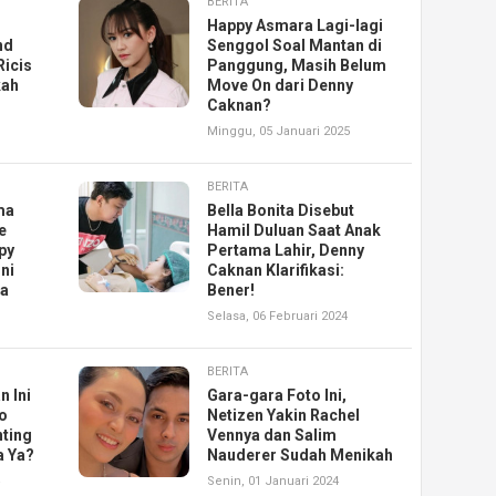
BERITA
Happy Asmara Lagi-lagi
nd
Senggol Soal Mantan di
Ricis
Panggung, Masih Belum
kah
Move On dari Denny
Caknan?
Minggu, 05 Januari 2025
BERITA
ma
Bella Bonita Disebut
e
Hamil Duluan Saat Anak
py
Pertama Lahir, Denny
ni
Caknan Klarifikasi:
ta
Bener!
Selasa, 06 Februari 2024
BERITA
n Ini
Gara-gara Foto Ini,
o
Netizen Yakin Rachel
nting
Vennya dan Salim
a Ya?
Nauderer Sudah Menikah
Senin, 01 Januari 2024