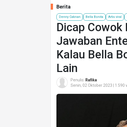
Berita
Denny Caknan
Bella Bonita
Artis viral
Dicap Cowok P
Jawaban Ent
Kalau Bella B
Lain
Penulis:
Rafika
Senin, 02 Oktober 2023 | 1.590 