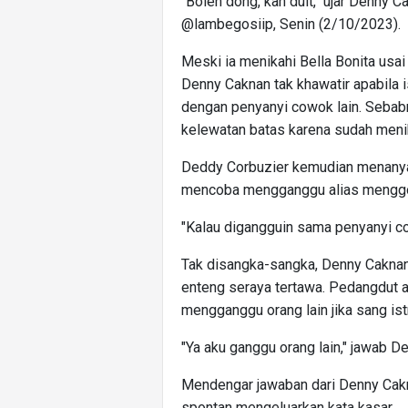
"Boleh dong, kan duit," ujar Denny 
@lambegosiip, Senin (2/10/2023).
Meski ia menikahi Bella Bonita usa
Denny Caknan tak khawatir apabila 
dengan penyanyi cowok lain. Sebabny
kelewatan batas karena sudah meni
Deddy Corbuzier kemudian menanya
mencoba mengganggu alias menggod
"Kalau digangguin sama penyanyi c
Tak disangka-sangka, Denny Caknan
enteng seraya tertawa. Pedangdut a
mengganggu orang lain jika sang ist
"Ya aku ganggu orang lain," jawab D
Mendengar jawaban dari Denny Cakn
spontan mengeluarkan kata kasar.