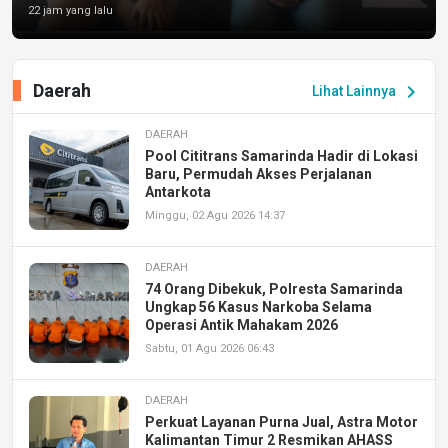
22 jam yang lalu
Daerah
chevron_right
Lihat Lainnya
DAERAH
Pool Cititrans Samarinda Hadir di Lokasi
Baru, Permudah Akses Perjalanan
Antarkota
Minggu, 02 Agu 2026 14:37
DAERAH
74 Orang Dibekuk, Polresta Samarinda
Ungkap 56 Kasus Narkoba Selama
Operasi Antik Mahakam 2026
Sabtu, 01 Agu 2026 06:43
DAERAH
Perkuat Layanan Purna Jual, Astra Motor
Kalimantan Timur 2 Resmikan AHASS