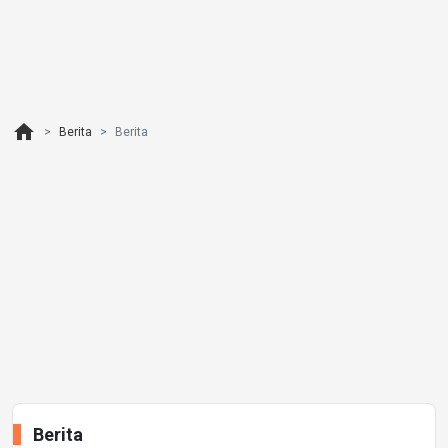
home
Berita
Berita
Berita