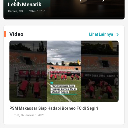
Lebih Menarik
Kamis, 30 Jul 2026 10:17
Video
chevron_right
Lihat Lainnya
PSM Makassar Siap Hadapi Borneo FC di Segiri
Jumat, 02 Januari 2026