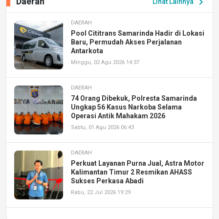
Daerah
chevron_right
Lihat Lainnya
DAERAH
Pool Cititrans Samarinda Hadir di Lokasi
Baru, Permudah Akses Perjalanan
Antarkota
Minggu, 02 Agu 2026 14:37
DAERAH
74 Orang Dibekuk, Polresta Samarinda
Ungkap 56 Kasus Narkoba Selama
Operasi Antik Mahakam 2026
Sabtu, 01 Agu 2026 06:43
DAERAH
Perkuat Layanan Purna Jual, Astra Motor
Kalimantan Timur 2 Resmikan AHASS
Sukses Perkasa Abadi
Rabu, 22 Jul 2026 19:29
DAERAH