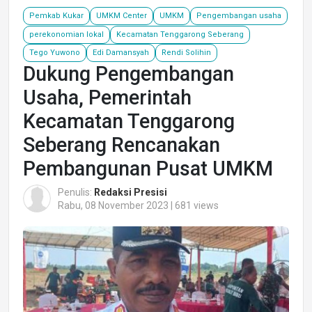
Pemkab Kukar
UMKM Center
UMKM
Pengembangan usaha
perekonomian lokal
Kecamatan Tenggarong Seberang
Tego Yuwono
Edi Damansyah
Rendi Solihin
Dukung Pengembangan
Usaha, Pemerintah
Kecamatan Tenggarong
Seberang Rencanakan
Pembangunan Pusat UMKM
Penulis:
Redaksi Presisi
Rabu, 08 November 2023 | 681 views