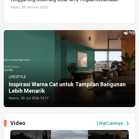
Sabtu, 28 Oktober 2023
LIFESTYLE
Inspirasi Warna Cat untuk Tampilan Bangunan
Lebih Menarik
Kamis, 30 Jul 2026 10:17
Video
chevron_right
Lihat Lainnya