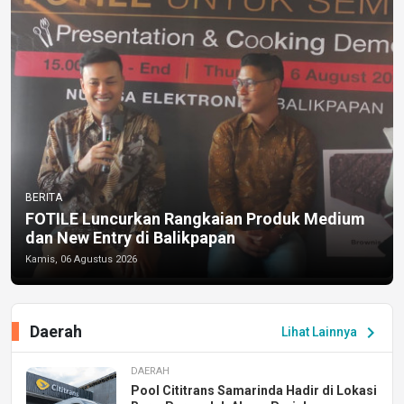
BERITA
FOTILE Luncurkan Rangkaian Produk Medium
dan New Entry di Balikpapan
Kamis, 06 Agustus 2026
Daerah
chevron_right
Lihat Lainnya
DAERAH
Pool Cititrans Samarinda Hadir di Lokasi