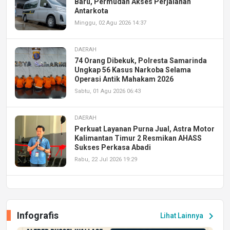
Baru, Permudah Akses Perjalanan
Antarkota
Minggu, 02 Agu 2026 14:37
DAERAH
74 Orang Dibekuk, Polresta Samarinda
Ungkap 56 Kasus Narkoba Selama
Operasi Antik Mahakam 2026
Sabtu, 01 Agu 2026 06:43
DAERAH
Perkuat Layanan Purna Jual, Astra Motor
Kalimantan Timur 2 Resmikan AHASS
Sukses Perkasa Abadi
Rabu, 22 Jul 2026 19:29
DAERAH
UPA PERKASA Universitas Mulawarman
Laksanakan Job Fair Batch II, Hadirkan
Infografis
chevron_right
Lihat Lainnya
Peluang Kerja dan Magang
Jumat, 17 Jul 2026 22:30