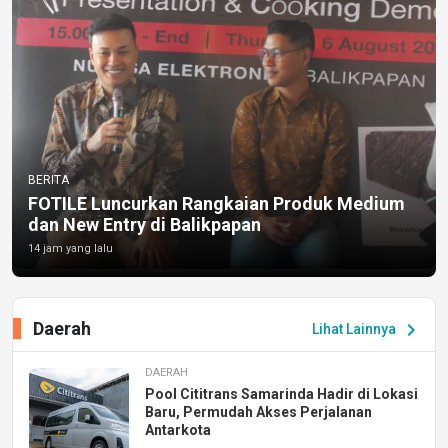
BERITA
FOTILE Luncurkan Rangkaian Produk Medium
dan New Entry di Balikpapan
14 jam yang lalu
Daerah
chevron_right
Lihat Lainnya
DAERAH
Pool Cititrans Samarinda Hadir di Lokasi
Baru, Permudah Akses Perjalanan
Antarkota