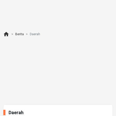
home
Berita
Daerah
Daerah