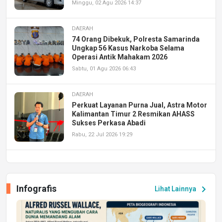
Minggu, 02 Agu 2026 14:37
DAERAH
74 Orang Dibekuk, Polresta Samarinda
Ungkap 56 Kasus Narkoba Selama
Operasi Antik Mahakam 2026
Sabtu, 01 Agu 2026 06:43
DAERAH
Perkuat Layanan Purna Jual, Astra Motor
Kalimantan Timur 2 Resmikan AHASS
Sukses Perkasa Abadi
Rabu, 22 Jul 2026 19:29
DAERAH
UPA PERKASA Universitas Mulawarman
Laksanakan Job Fair Batch II, Hadirkan
Infografis
chevron_right
Lihat Lainnya
Peluang Kerja dan Magang
Jumat, 17 Jul 2026 22:30