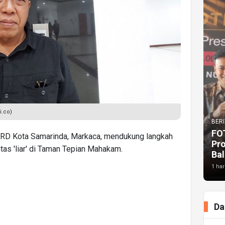
i.co)
BERI
FO
PRD Kota Samarinda, Markaca, mendukung langkah
Pr
tas 'liar' di Taman Tepian Mahakam.
Bal
1 har
Da