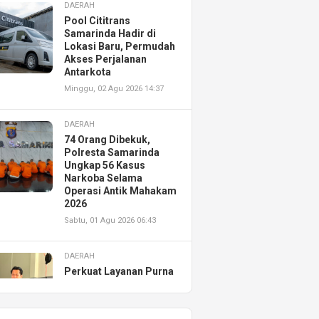
DAERAH
Pool Cititrans
Samarinda Hadir di
Lokasi Baru, Permudah
Akses Perjalanan
Antarkota
Minggu, 02 Agu 2026 14:37
DAERAH
74 Orang Dibekuk,
Polresta Samarinda
Ungkap 56 Kasus
Narkoba Selama
Operasi Antik Mahakam
2026
Sabtu, 01 Agu 2026 06:43
DAERAH
Perkuat Layanan Purna
Jual, Astra Motor
Kalimantan Timur 2
Resmikan AHASS