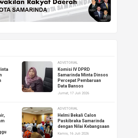
ADVETORIAL
inta
Komisi IV DPRD
n
Samarinda Minta Dinsos
n
Percepat Pembaruan
Data Bansos
Jumat, 17 Juli 2026
ADVETORIAL
ir,
Helmi Bekali Calon
am
Paskibraka Samarinda
dengan Nilai Kebangsaan
ggu
Kamis, 16 Juli 2026