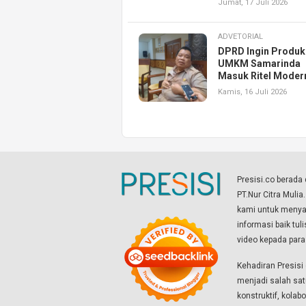
Jumat, 17 Juli 2026
ADVETORIAL
DPRD Ingin Produk
UMKM Samarinda
Masuk Ritel Moder
Kamis, 16 Juli 2026
Presisi.co berad
PT.Nur Citra Mulia
kami untuk menyaj
informasi baik tul
video kepada par
Kehadiran Presis
menjadi salah sat
konstruktif, kola