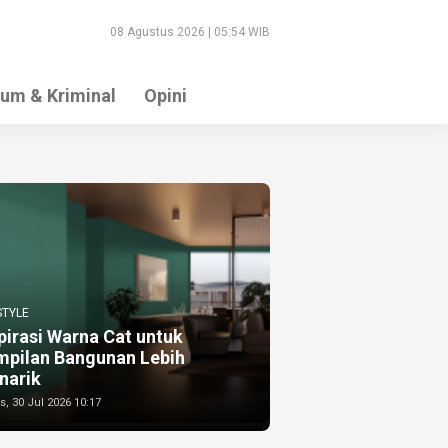
08 Agustus 2026 | 05:54 WIB
um & Kriminal
Opini
STYLE
pirasi Warna Cat untuk
mpilan Bangunan Lebih
narik
, 30 Jul 2026 10:17