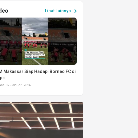
deo
chevron_right
Lihat Lainnya
 Makassar Siap Hadapi Borneo FC di
iri
t, 02 Januari 2026