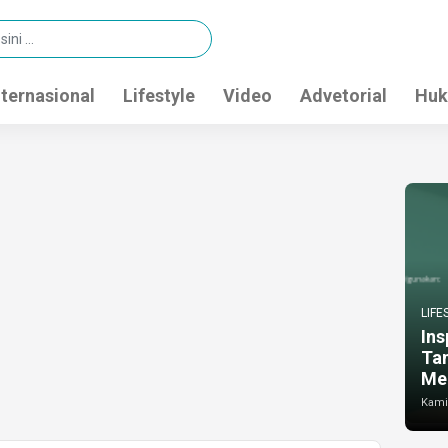
nternasional
Lifestyle
Video
Advetorial
Huk
LIFE
Ins
Ta
Me
Kamis