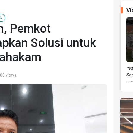
Vi
KL
n, Pemkot
pkan Solusi untuk
Mahakam
PSM
Seg
508 views
Juma