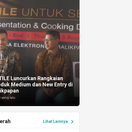
TA
TILE Luncurkan Rangkaian
oduk Medium dan New Entry di
ikpapan
i yang lalu
erah
chevron_right
Lihat Lainnya