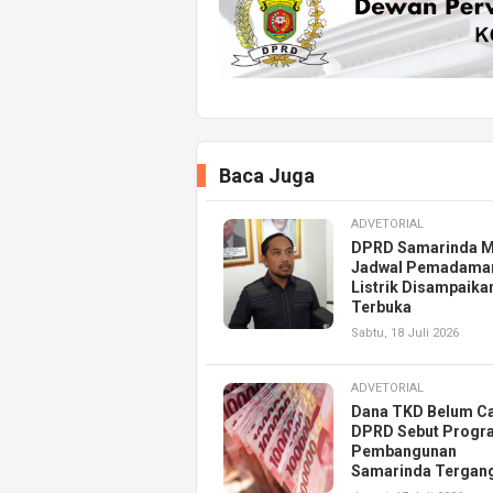
Baca Juga
ADVETORIAL
DPRD Samarinda M
Jadwal Pemadama
Listrik Disampaika
Terbuka
Sabtu, 18 Juli 2026
ADVETORIAL
Dana TKD Belum Ca
DPRD Sebut Progr
Pembangunan
Samarinda Tergan