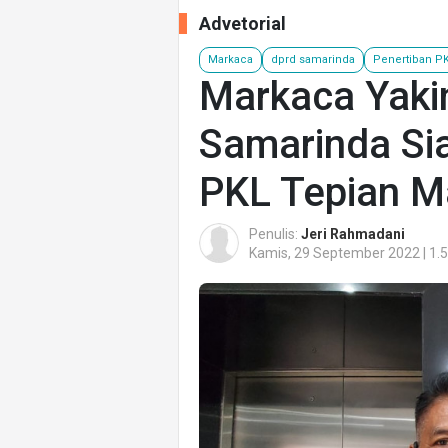
Advetorial
Markaca
dprd samarinda
Penertiban P
Markaca Yaki
Samarinda Sia
PKL Tepian 
Penulis:
Jeri Rahmadani
Kamis, 29 September 2022 | 1.