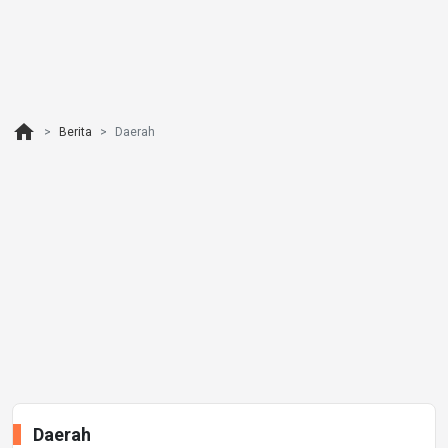
home
Berita
Daerah
Daerah