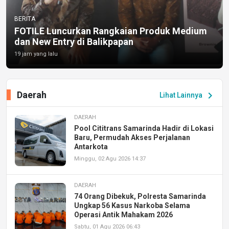
BERITA
FOTILE Luncurkan Rangkaian Produk Medium
dan New Entry di Balikpapan
19 jam yang lalu
Daerah
chevron_right
Lihat Lainnya
DAERAH
Pool Cititrans Samarinda Hadir di Lokasi
Baru, Permudah Akses Perjalanan
Antarkota
Minggu, 02 Agu 2026 14:37
DAERAH
74 Orang Dibekuk, Polresta Samarinda
Ungkap 56 Kasus Narkoba Selama
Operasi Antik Mahakam 2026
Sabtu, 01 Agu 2026 06:43