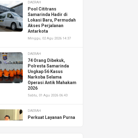
DAERAH
Pool Cititrans
Samarinda Hadir di
Lokasi Baru, Permudah
Akses Perjalanan
Antarkota
Minggu, 02 Agu 2026 14:37
DAERAH
74 Orang Dibekuk,
Polresta Samarinda
Ungkap 56 Kasus
Narkoba Selama
Operasi Antik Mahakam
2026
Sabtu, 01 Agu 2026 06:43
DAERAH
Perkuat Layanan Purna
Jual, Astra Motor
Kalimantan Timur 2
Resmikan AHASS