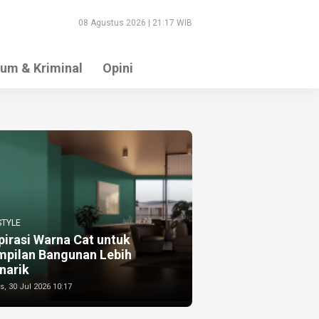
08 Agustus 2026 | 21:17 WIB
um & Kriminal
Opini
STYLE
pirasi Warna Cat untuk
mpilan Bangunan Lebih
narik
, 30 Jul 2026 10:17