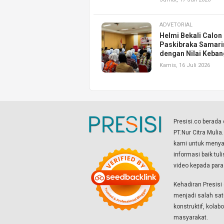
ADVETORIAL
Helmi Bekali Calon
Paskibraka Samar
dengan Nilai Keba
Kamis, 16 Juli 2026
Presisi.co berad
PT.Nur Citra Mulia
kami untuk menyaj
informasi baik tul
video kepada par
Kehadiran Presis
menjadi salah sat
konstruktif, kola
masyarakat.