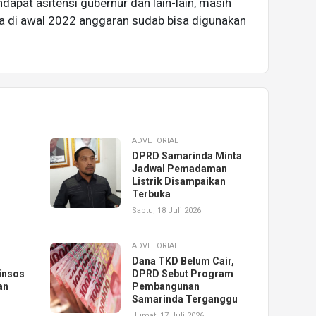
apat asitensi gubernur dan lain-lain, masih
ya di awal 2022 anggaran sudab bisa digunakan
ADVETORIAL
DPRD Samarinda Minta
Jadwal Pemadaman
Listrik Disampaikan
Terbuka
Sabtu, 18 Juli 2026
ADVETORIAL
Dana TKD Belum Cair,
insos
DPRD Sebut Program
an
Pembangunan
Samarinda Terganggu
Jumat, 17 Juli 2026