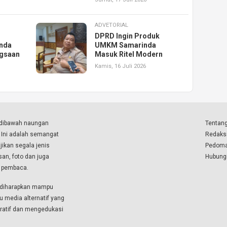
ADVETORIAL
DPRD Ingin Produk
inda
UMKM Samarinda
ngsaan
Masuk Ritel Modern
Kamis, 16 Juli 2026
a dibawah naungan
Tentang
. Ini adalah semangat
Redaks
ikan segala jenis
Pedoma
isan, foto dan juga
Hubung
a pembaca.
i diharapkan mampu
u media alternatif yang
boratif dan mengedukasi