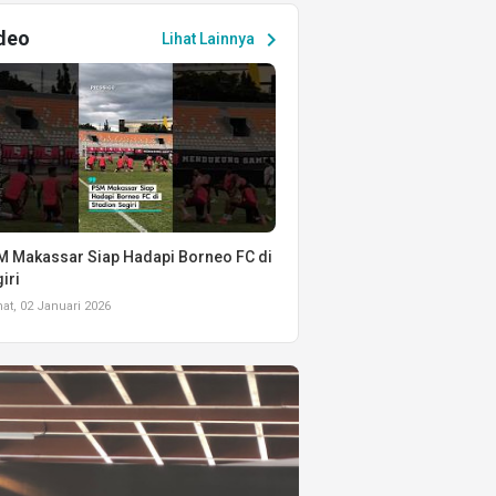
deo
chevron_right
Lihat Lainnya
 Makassar Siap Hadapi Borneo FC di
iri
t, 02 Januari 2026