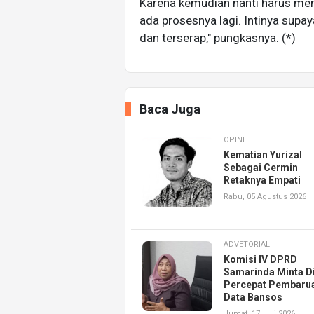
Karena kemudian nanti harus mend
ada prosesnya lagi. Intinya supa
dan terserap," pungkasnya. (*)
Baca Juga
OPINI
Kematian Yurizal
Sebagai Cermin
Retaknya Empati
Rabu, 05 Agustus 2026
ADVETORIAL
Komisi IV DPRD
Samarinda Minta D
Percepat Pembaru
Data Bansos
Jumat, 17 Juli 2026