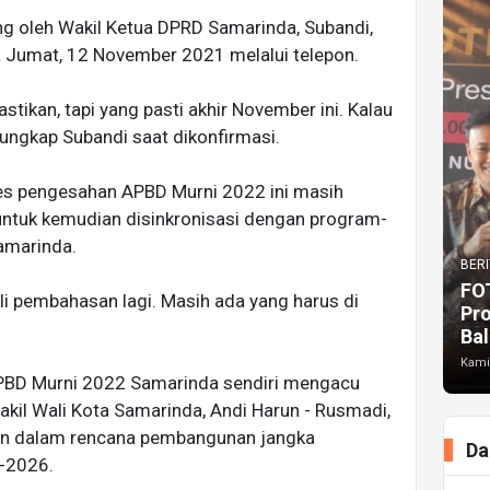
ng oleh Wakil Ketua DPRD Samarinda, Subandi,
da Jumat, 12 November 2021 melalui telepon.
stikan, tapi yang pasti akhir November ini. Kalau
" ungkap Subandi saat dikonfirmasi.
ses pengesahan APBD Murni 2022 ini masih
untuk kemudian disinkronisasi dengan program-
amarinda.
BERI
FO
li pembahasan lagi. Masih ada yang harus di
Pr
Bal
Kami
PBD Murni 2022 Samarinda sendiri mengacu
akil Wali Kota Samarinda, Andi Harun - Rusmadi,
an dalam
rencana pembangunan jangka
Da
-2026.