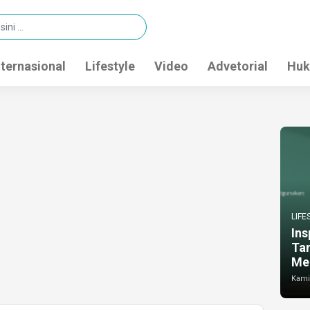
nternasional
Lifestyle
Video
Advetorial
Huk
LIFE
Ins
Ta
Me
Kamis