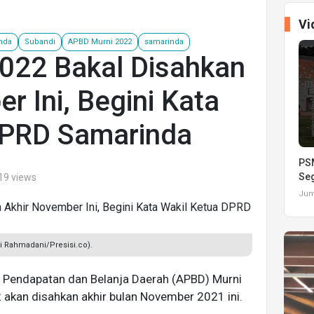
Vi
nda
Subandi
APBD Murni 2022
samarinda
022 Bakal Disahkan
r Ini, Begini Kata
DPRD Samarinda
PSM
Seg
19 views
Juma
i Rahmadani/Presisi.co).
n Pendapatan dan Belanja Daerah (APBD) Murni
akan disahkan akhir bulan November 2021 ini.