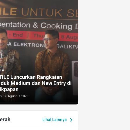
TA
TILE Luncurkan Rangkaian
oduk Medium dan New Entry di
ikpapan
s, 06 Agustus 2026
erah
chevron_right
Lihat Lainnya