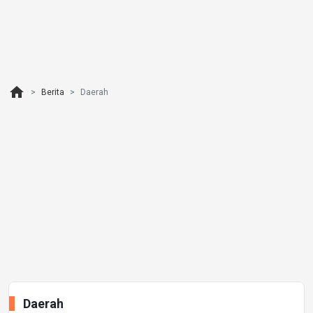
home
Berita
Daerah
Daerah