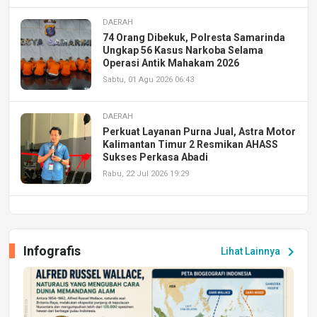
DAERAH
74 Orang Dibekuk, Polresta Samarinda
Ungkap 56 Kasus Narkoba Selama
Operasi Antik Mahakam 2026
Sabtu, 01 Agu 2026 06:43
DAERAH
Perkuat Layanan Purna Jual, Astra Motor
Kalimantan Timur 2 Resmikan AHASS
Sukses Perkasa Abadi
Rabu, 22 Jul 2026 19:29
DAERAH
UPA PERKASA Universitas Mulawarman
Laksanakan Job Fair Batch II, Hadirkan
Infografis
chevron_right
Lihat Lainnya
Peluang Kerja dan Magang
Jumat, 17 Jul 2026 22:30
DAERAH