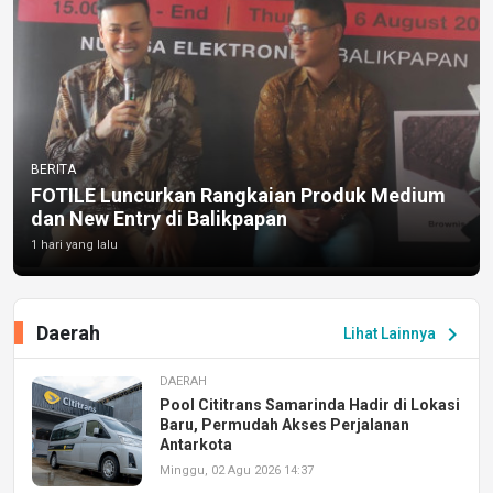
BERITA
FOTILE Luncurkan Rangkaian Produk Medium
dan New Entry di Balikpapan
1 hari yang lalu
Daerah
chevron_right
Lihat Lainnya
DAERAH
Pool Cititrans Samarinda Hadir di Lokasi
Baru, Permudah Akses Perjalanan
Antarkota
Minggu, 02 Agu 2026 14:37