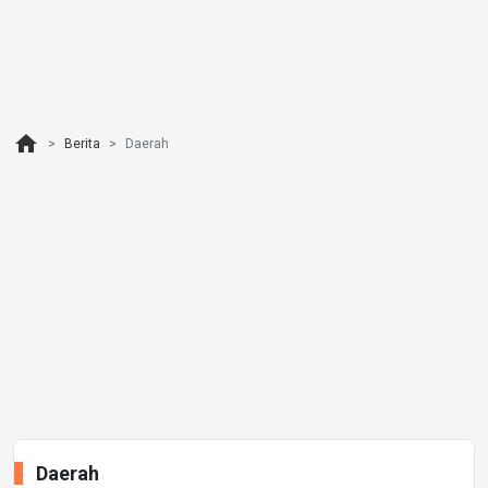
home
Berita
Daerah
Daerah