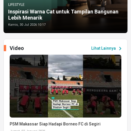
LIFESTYLE
Inspirasi Warna Cat untuk Tampilan Bangunan
Lebih Menarik
Kamis, 30 Jul 2026 10:17
Video
chevron_right
Lihat Lainnya
PSM Makassar Siap Hadapi Borneo FC di Segiri