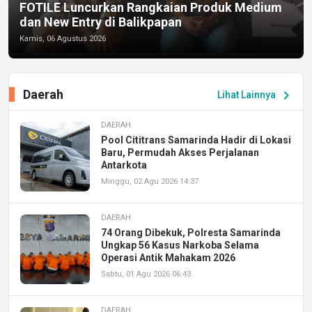
FOTILE Luncurkan Rangkaian Produk Medium
dan New Entry di Balikpapan
Kamis, 06 Agustus 2026
Daerah
chevron_right
Lihat Lainnya
DAERAH
Pool Cititrans Samarinda Hadir di Lokasi
Baru, Permudah Akses Perjalanan
Antarkota
Minggu, 02 Agu 2026 14:37
DAERAH
74 Orang Dibekuk, Polresta Samarinda
Ungkap 56 Kasus Narkoba Selama
Operasi Antik Mahakam 2026
Sabtu, 01 Agu 2026 06:43
DAERAH