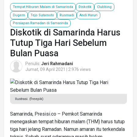
Tempat Hiburan Malam di Samarinda
Diskotik
Clubbing
Dugem
Tejo Sutarnoto
Rusmadi
Andi Harun
Persiapan Ramadan di Samarinda
Diskotik di Samarinda Harus
Tutup Tiga Hari Sebelum
Bulan Puasa
Penulis:
Jeri Rahmadani
Jumat, 09 April 2021 | 2.976 views
Ilustrasi. (freepik)
Samarinda, Presisi.co – Pemkot Samarinda
menegaskan tempat hiburan malam (THM) harus tutup
tiga hari jelang Ramadan. Namun amaran itu terkendala
teknis. Sebab surat edarannya masih belum