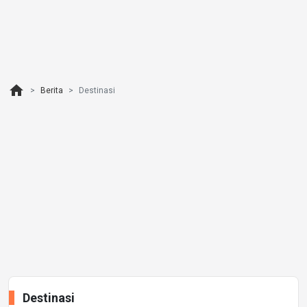
home
Berita
Destinasi
Destinasi