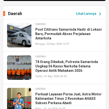
Daerah
chevron_right
Lihat Lainnya
DAERAH
Pool Cititrans Samarinda Hadir di Lokasi
Baru, Permudah Akses Perjalanan
Antarkota
Minggu, 02 Agu 2026 14:37
DAERAH
74 Orang Dibekuk, Polresta Samarinda
Ungkap 56 Kasus Narkoba Selama
Operasi Antik Mahakam 2026
Sabtu, 01 Agu 2026 06:43
DAERAH
Perkuat Layanan Purna Jual, Astra Motor
Kalimantan Timur 2 Resmikan AHASS
Sukses Perkasa Abadi
Rabu, 22 Jul 2026 19:29