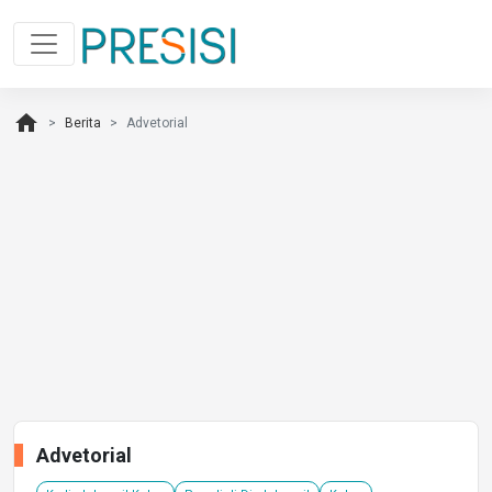
home
Berita
Advetorial
Advetorial