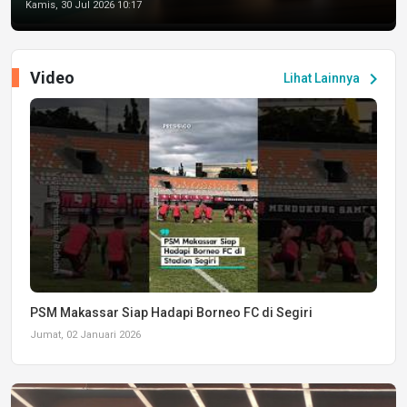
Kamis, 30 Jul 2026 10:17
Video
chevron_right
Lihat Lainnya
PSM Makassar Siap Hadapi Borneo FC di Segiri
Jumat, 02 Januari 2026