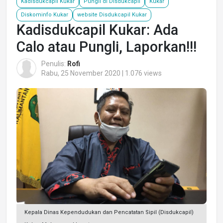
Kadisdukcapil Kukar
Pungli di Disdukcapil
Kukar
Diskominfo Kukar
website Disdukcapil Kukar
Kadisdukcapil Kukar: Ada
Calo atau Pungli, Laporkan!!!
Penulis:
Rofi
Rabu, 25 November 2020 | 1.076 views
Kepala Dinas Kependudukan dan Pencatatan Sipil (Disdukcapil)