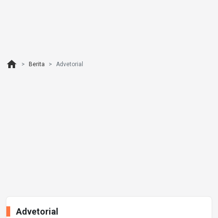
home
Berita
Advetorial
Advetorial