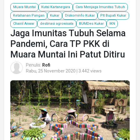
Muara Muntai
Kutai Kartanegara
Cara Menjaga Imunitas Tubuh
Ketahanan Pangan
Kukar
Diskominfo Kukar
Plt Bupati Kukar
Chairil Anwar
destinasi agrowisata
BUMDes Kukar
IKN
Jaga Imunitas Tubuh Selama
Pandemi, Cara TP PKK di
Muara Muntai Ini Patut Ditiru
Penulis:
Rofi
Rabu, 25 November 2020 | 3.442 views