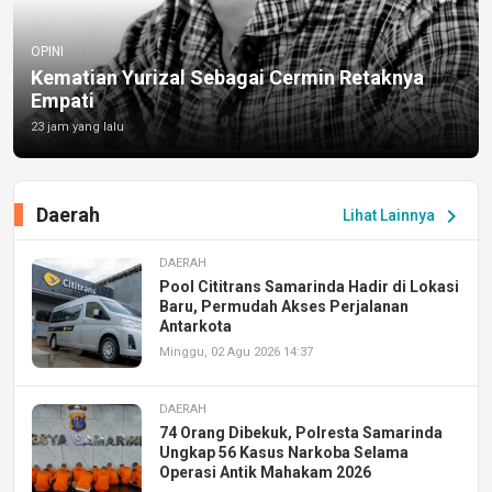
OPINI
Kematian Yurizal Sebagai Cermin Retaknya
Empati
23 jam yang lalu
Daerah
chevron_right
Lihat Lainnya
DAERAH
Pool Cititrans Samarinda Hadir di Lokasi
Baru, Permudah Akses Perjalanan
Antarkota
Minggu, 02 Agu 2026 14:37
DAERAH
74 Orang Dibekuk, Polresta Samarinda
Ungkap 56 Kasus Narkoba Selama
Operasi Antik Mahakam 2026