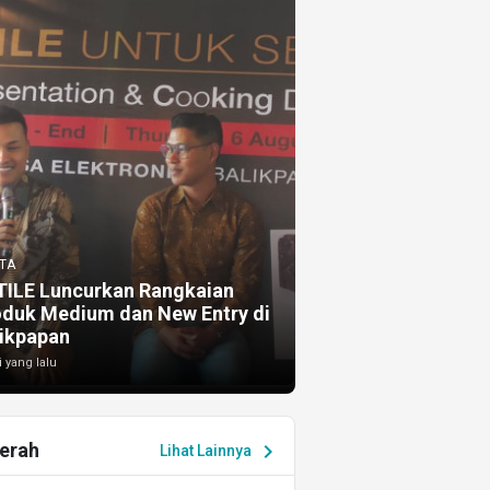
TA
TILE Luncurkan Rangkaian
oduk Medium dan New Entry di
ikpapan
i yang lalu
erah
chevron_right
Lihat Lainnya