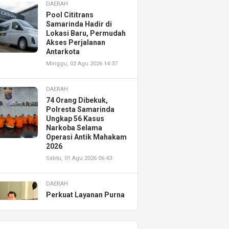
DAERAH
Pool Cititrans
Samarinda Hadir di
Lokasi Baru, Permudah
Akses Perjalanan
Antarkota
Minggu, 02 Agu 2026 14:37
DAERAH
74 Orang Dibekuk,
Polresta Samarinda
Ungkap 56 Kasus
Narkoba Selama
Operasi Antik Mahakam
2026
Sabtu, 01 Agu 2026 06:43
DAERAH
Perkuat Layanan Purna
Jual, Astra Motor
Kalimantan Timur 2
Resmikan AHASS