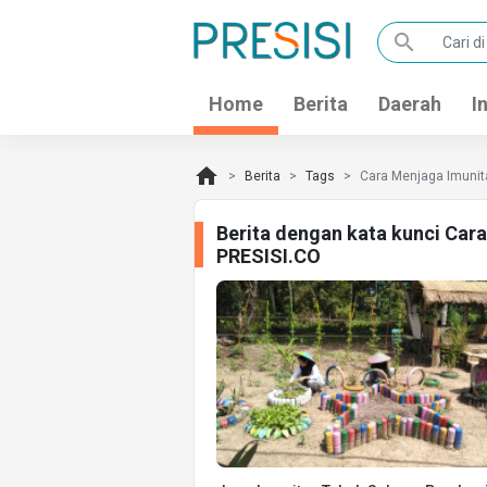
search
Home
Berita
Daerah
I
home
Berita
Tags
Cara Menjaga Imunit
Berita dengan kata kunci Car
PRESISI.CO