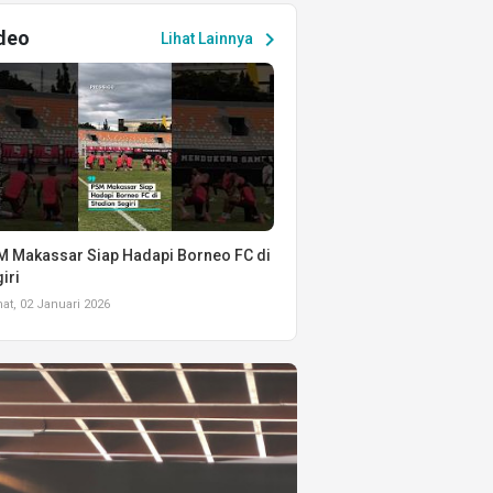
deo
chevron_right
Lihat Lainnya
 Makassar Siap Hadapi Borneo FC di
iri
t, 02 Januari 2026