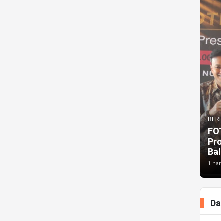
BERI
FO
Pr
Bal
1 har
Da