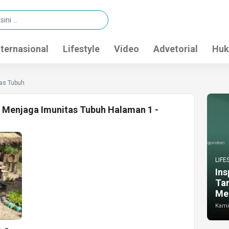
nternasional
Lifestyle
Video
Advetorial
Huk
as Tubuh
a Menjaga Imunitas Tubuh Halaman 1 -
LIFE
Ins
Ta
Me
Kamis