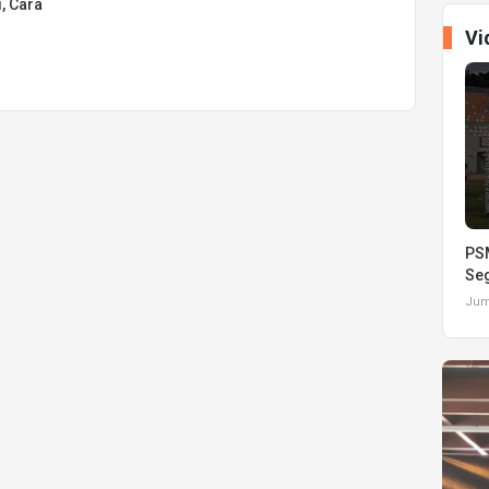
, Cara
Vi
PSM
Seg
Juma