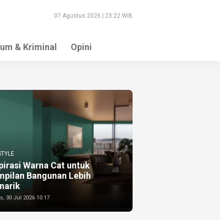
07 Agustus 2026 | 23:22 WIB
um & Kriminal
Opini
STYLE
pirasi Warna Cat untuk
mpilan Bangunan Lebih
narik
, 30 Jul 2026 10:17