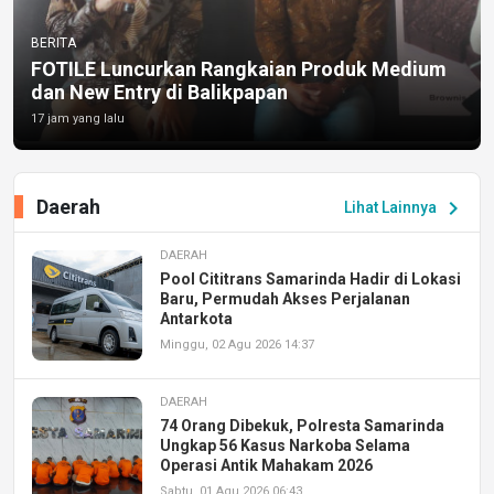
BERITA
FOTILE Luncurkan Rangkaian Produk Medium
dan New Entry di Balikpapan
17 jam yang lalu
Daerah
chevron_right
Lihat Lainnya
DAERAH
Pool Cititrans Samarinda Hadir di Lokasi
Baru, Permudah Akses Perjalanan
Antarkota
Minggu, 02 Agu 2026 14:37
DAERAH
74 Orang Dibekuk, Polresta Samarinda
Ungkap 56 Kasus Narkoba Selama
Operasi Antik Mahakam 2026
Sabtu, 01 Agu 2026 06:43