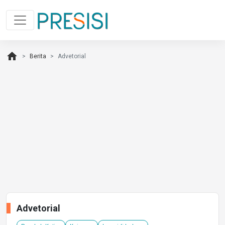
home
Berita
Advetorial
Advetorial