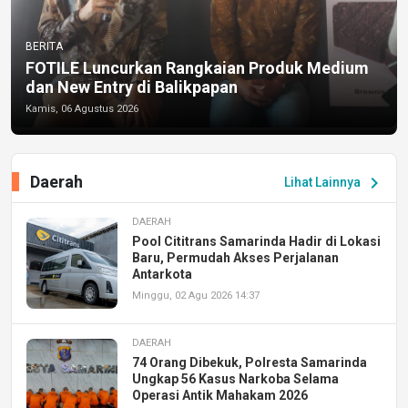
BERITA
FOTILE Luncurkan Rangkaian Produk Medium
dan New Entry di Balikpapan
Kamis, 06 Agustus 2026
Daerah
chevron_right
Lihat Lainnya
DAERAH
Pool Cititrans Samarinda Hadir di Lokasi
Baru, Permudah Akses Perjalanan
Antarkota
Minggu, 02 Agu 2026 14:37
DAERAH
74 Orang Dibekuk, Polresta Samarinda
Ungkap 56 Kasus Narkoba Selama
Operasi Antik Mahakam 2026