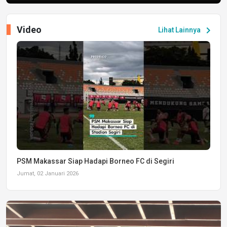
Video
chevron_right
Lihat Lainnya
PSM Makassar Siap Hadapi Borneo FC di Segiri
Jumat, 02 Januari 2026