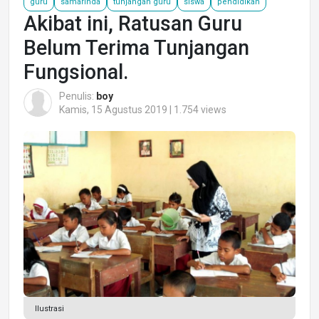
guru
samarinda
tunjangan guru
siswa
pendidikan
Akibat ini, Ratusan Guru
Belum Terima Tunjangan
Fungsional.
Penulis:
boy
Kamis, 15 Agustus 2019 | 1.754 views
Ilustrasi