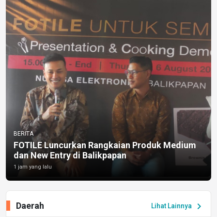
BERITA
FOTILE Luncurkan Rangkaian Produk Medium
dan New Entry di Balikpapan
1 jam yang lalu
Daerah
chevron_right
Lihat Lainnya