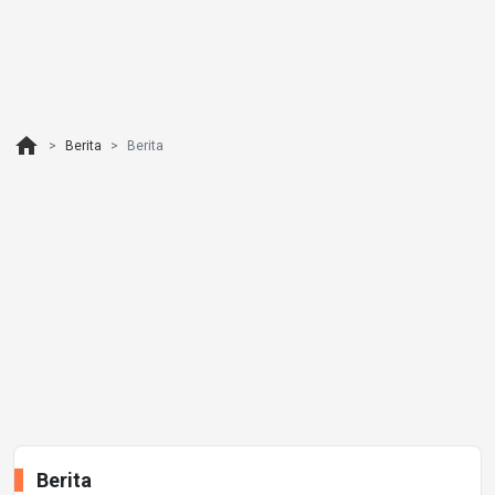
home
Berita
Berita
Berita