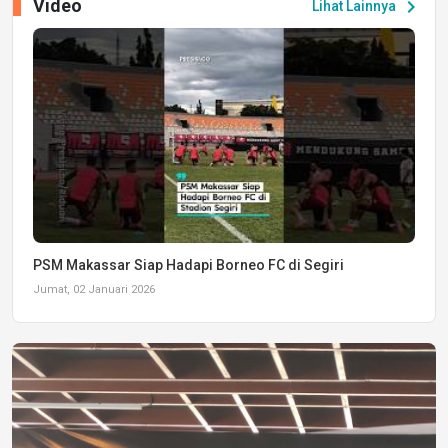
Video
chevron_right
Lihat Lainnya
PSM Makassar Siap Hadapi Borneo FC di Segiri
Jumat, 02 Januari 2026