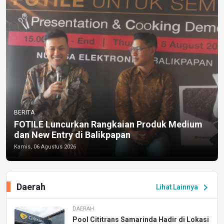
BERITA
FOTILE Luncurkan Rangkaian Produk Medium
dan New Entry di Balikpapan
Kamis, 06 Agustus 2026
Daerah
chevron_right
Lihat Lainnya
DAERAH
Pool Cititrans Samarinda Hadir di Lokasi