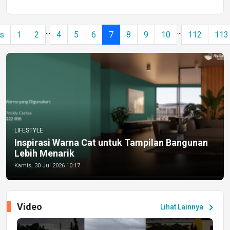
...
...
us
1
2
4
5
6
7
8
9
10
112
113
LIFESTYLE
Inspirasi Warna Cat untuk Tampilan Bangunan
Lebih Menarik
Kamis, 30 Jul 2026 10:17
Video
chevron_right
Lihat Lainnya