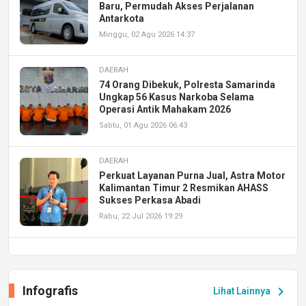
Baru, Permudah Akses Perjalanan
Antarkota
Minggu, 02 Agu 2026 14:37
DAERAH
74 Orang Dibekuk, Polresta Samarinda
Ungkap 56 Kasus Narkoba Selama
Operasi Antik Mahakam 2026
Sabtu, 01 Agu 2026 06:43
DAERAH
Perkuat Layanan Purna Jual, Astra Motor
Kalimantan Timur 2 Resmikan AHASS
Sukses Perkasa Abadi
Rabu, 22 Jul 2026 19:29
DAERAH
UPA PERKASA Universitas Mulawarman
Laksanakan Job Fair Batch II, Hadirkan
Infografis
chevron_right
Lihat Lainnya
Peluang Kerja dan Magang