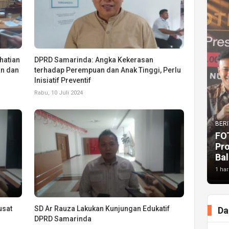
hatian
DPRD Samarinda: Angka Kekerasan
n dan
terhadap Perempuan dan Anak Tinggi, Perlu
Inisiatif Preventif
Rabu, 10 Juli 2024
BERI
FO
Pr
Bal
1 har
usat
SD Ar Rauza Lakukan Kunjungan Edukatif
Da
DPRD Samarinda