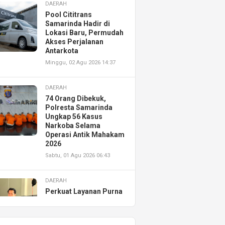
DAERAH
Pool Cititrans
Samarinda Hadir di
Lokasi Baru, Permudah
Akses Perjalanan
Antarkota
Minggu, 02 Agu 2026 14:37
DAERAH
74 Orang Dibekuk,
Polresta Samarinda
Ungkap 56 Kasus
Narkoba Selama
Operasi Antik Mahakam
2026
Sabtu, 01 Agu 2026 06:43
DAERAH
Perkuat Layanan Purna
Jual, Astra Motor
Kalimantan Timur 2
Resmikan AHASS