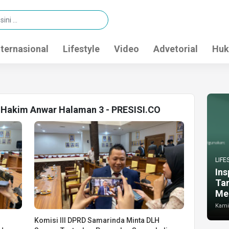
nternasional
Lifestyle
Video
Advetorial
Huk
i Hakim Anwar Halaman 3 - PRESISI.CO
LIFE
Ins
Ta
Me
Kamis
Komisi III DPRD Samarinda Minta DLH