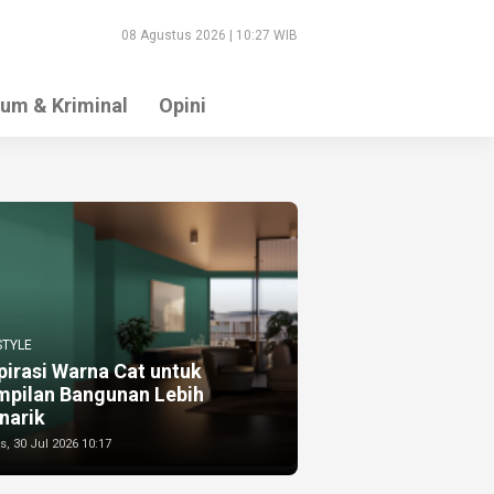
08 Agustus 2026 | 10:27 WIB
um & Kriminal
Opini
STYLE
pirasi Warna Cat untuk
mpilan Bangunan Lebih
narik
, 30 Jul 2026 10:17