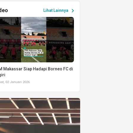
deo
chevron_right
Lihat Lainnya
 Makassar Siap Hadapi Borneo FC di
iri
t, 02 Januari 2026