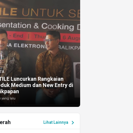
TA
TILE Luncurkan Rangkaian
oduk Medium dan New Entry di
ikpapan
i yang lalu
erah
chevron_right
Lihat Lainnya