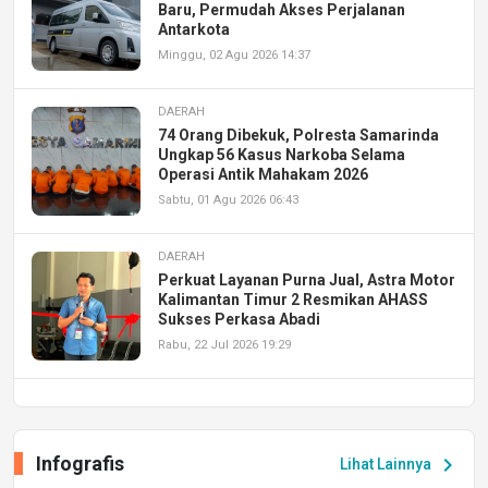
Baru, Permudah Akses Perjalanan
Antarkota
Minggu, 02 Agu 2026 14:37
DAERAH
74 Orang Dibekuk, Polresta Samarinda
Ungkap 56 Kasus Narkoba Selama
Operasi Antik Mahakam 2026
Sabtu, 01 Agu 2026 06:43
DAERAH
Perkuat Layanan Purna Jual, Astra Motor
Kalimantan Timur 2 Resmikan AHASS
Sukses Perkasa Abadi
Rabu, 22 Jul 2026 19:29
DAERAH
UPA PERKASA Universitas Mulawarman
Laksanakan Job Fair Batch II, Hadirkan
Infografis
chevron_right
Lihat Lainnya
Peluang Kerja dan Magang