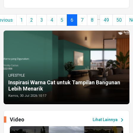
...
evious
1
2
3
4
5
6
7
8
49
50
N
LIFESTYLE
Inspirasi Warna Cat untuk Tampilan Bangunan
Lebih Menarik
Kamis, 30 Jul 2026 10:17
Video
chevron_right
Lihat Lainnya