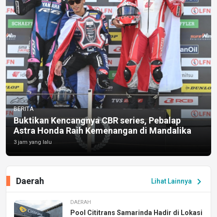
BERITA
Buktikan Kencangnya CBR series, Pebalap
Astra Honda Raih Kemenangan di Mandalika
3 jam yang lalu
Daerah
chevron_right
Lihat Lainnya
DAERAH
Pool Cititrans Samarinda Hadir di Lokasi