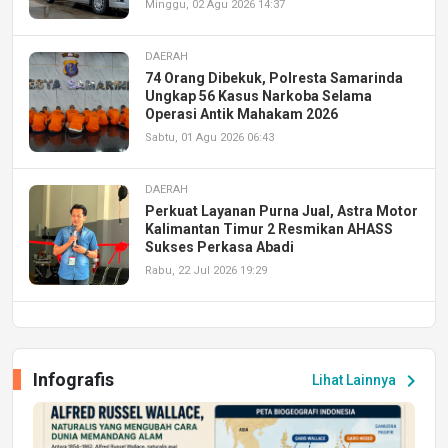
Minggu, 02 Agu 2026 14:37
DAERAH
74 Orang Dibekuk, Polresta Samarinda
Ungkap 56 Kasus Narkoba Selama
Operasi Antik Mahakam 2026
Sabtu, 01 Agu 2026 06:43
DAERAH
Perkuat Layanan Purna Jual, Astra Motor
Kalimantan Timur 2 Resmikan AHASS
Sukses Perkasa Abadi
Rabu, 22 Jul 2026 19:29
DAERAH
UPA PERKASA Universitas Mulawarman
Laksanakan Job Fair Batch II, Hadirkan
Infografis
chevron_right
Lihat Lainnya
Peluang Kerja dan Magang
Jumat, 17 Jul 2026 22:30