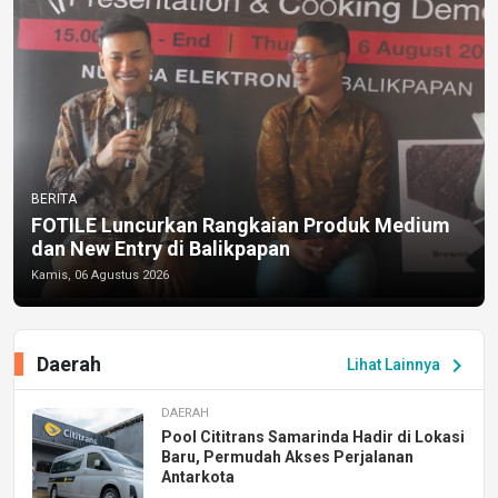
BERITA
FOTILE Luncurkan Rangkaian Produk Medium
dan New Entry di Balikpapan
Kamis, 06 Agustus 2026
Daerah
chevron_right
Lihat Lainnya
DAERAH
Pool Cititrans Samarinda Hadir di Lokasi
Baru, Permudah Akses Perjalanan
Antarkota