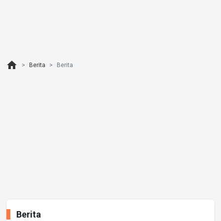
home
Berita
Berita
Berita