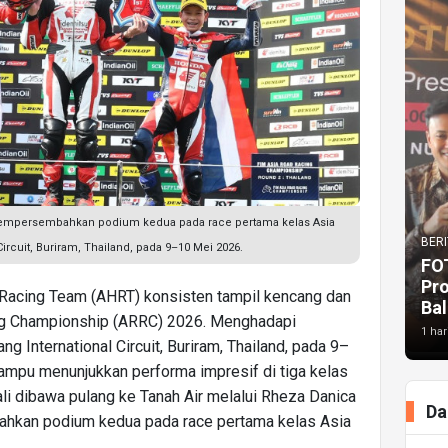
 mempersembahkan podium kedua pada race pertama kelas Asia
BERI
ircuit, Buriram, Thailand, pada 9–10 Mei 2026.
FO
Pr
Racing Team (AHRT) konsisten tampil kencang dan
Bal
ing Championship (ARRC) 2026. Menghadapi
1 har
g International Circuit, Buriram, Thailand, pada 9–
mpu menunjukkan performa impresif di tiga kelas
bali dibawa pulang ke Tanah Air melalui Rheza Danica
Da
hkan podium kedua pada race pertama kelas Asia