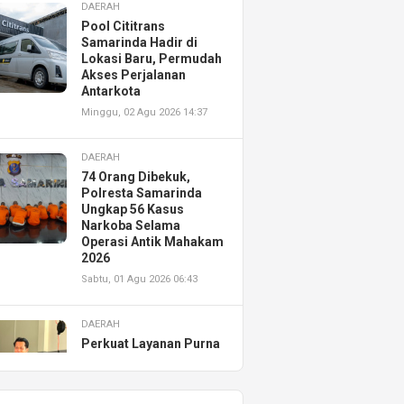
DAERAH
Pool Cititrans
Samarinda Hadir di
Lokasi Baru, Permudah
Akses Perjalanan
Antarkota
Minggu, 02 Agu 2026 14:37
DAERAH
74 Orang Dibekuk,
Polresta Samarinda
Ungkap 56 Kasus
Narkoba Selama
Operasi Antik Mahakam
2026
Sabtu, 01 Agu 2026 06:43
DAERAH
Perkuat Layanan Purna
Jual, Astra Motor
Kalimantan Timur 2
Resmikan AHASS