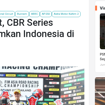
Vi
nal Circuit
Buriram
ARRC
AP250
Astra Motor Kaltim 2
, CBR Series
mkan Indonesia di
m
PSM
Seg
Juma