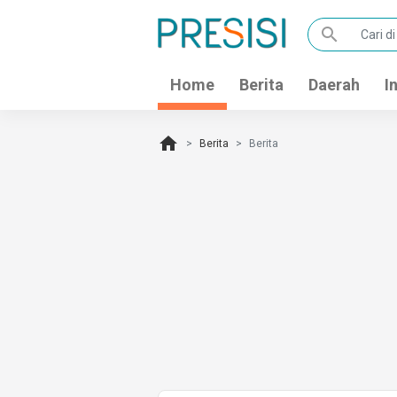
search
Home
Berita
Daerah
I
home
Berita
Berita