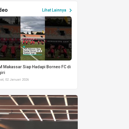
deo
chevron_right
Lihat Lainnya
 Makassar Siap Hadapi Borneo FC di
iri
t, 02 Januari 2026