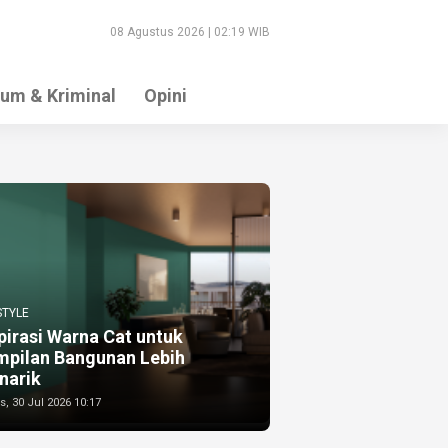
08 Agustus 2026 | 02:19 WIB
um & Kriminal
Opini
STYLE
pirasi Warna Cat untuk
mpilan Bangunan Lebih
narik
, 30 Jul 2026 10:17