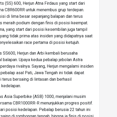
 (SS) 600, Herjun Atna Firdaus yang start dari
sama CBR600RR untuk menembus grup terdepan.
i di lima besar sepanjang balapan dan terus
is meraih podium dengan finis di posisi keempat.
ma, yang start dari posisi kesembilan juga tampil
yang tidak prima atas insiden yang didapatnya saat
menyelesaikan race pertama di posisi ketujuh.
s SS600, Herjun dan Arbi kembali berusaha
 balapan. Upaya kedua pebalap jebolan Astra
erdaya rivalnya. Sayang, Herjun mengalami insiden
pebalap asal Pati, Jawa Tengah ini tidak dapat
 terus bersaing di lintasan dan berhasil
 kedelapan.
las Asia Superbike (ASB) 1000, menjalani musim
bersama CBR1000RR-R menunjukkan progres positif.
ari posisi kedelapan. Pebalap berusia 22 tahun ini
aing di rombongan tengah, hingga ia finis di posisi