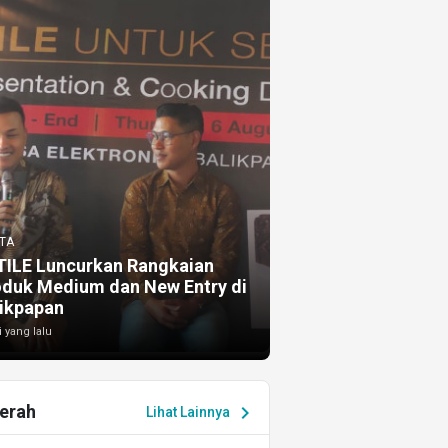
TA
TILE Luncurkan Rangkaian
oduk Medium dan New Entry di
ikpapan
i yang lalu
erah
chevron_right
Lihat Lainnya