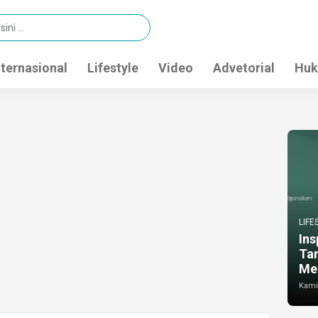
nternasional
Lifestyle
Video
Advetorial
Huk
LIFE
Ins
Ta
Me
Kamis