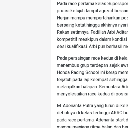
Pada race pertama kelas Supersports
posisi ketujuh tampil agresif ber
Herjun mampu mempertahankan posis
bersaing ketat hingga akhirnya nyar
Rekan setimnya, Fadillah Arbi Adita
kompetitif meskipun dalam kondisi 
sesi kualifikasi. Arbi pun berhasil 
Pada persaingan race kedua di kela
menembus grup terdepan sejak awal
Honda Racing School ini kerap memp
terjatuh pada lap keempat sehingga 
melanjutkan balapan. Sementara Arbi
menyelesaikan race kedua di posisi
M. Adenanta Putra yang turun di ke
debutnya di kelas tertinggi ARRC 
pada race pertama, Adenanta start d
mampu menjaga ritme balap dan bers