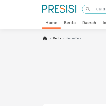
search
Home
Berita
Daerah
I
home
Berita
Siaran Pers