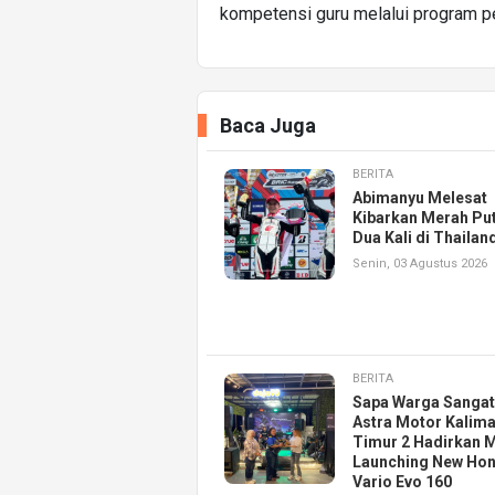
kompetensi guru melalui program pel
Baca Juga
BERITA
Abimanyu Melesat
Kibarkan Merah Put
Dua Kali di Thailan
Senin, 03 Agustus 2026
BERITA
Sapa Warga Sangat
Astra Motor Kalim
Timur 2 Hadirkan M
Launching New Ho
Vario Evo 160