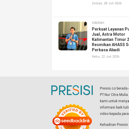
Selasa, 28 Juli 2026
DAERAH
Perkuat Layanan P
Jual, Astra Motor
Kalimantan Timur 
Resmikan AHASS S
Perkasa Abadi
Rabu, 22 Juli 2026
Presisi.co berad
PT.Nur Citra Mulia
kami untuk menyaj
informasi baik tul
video kepada par
Kehadiran Presis