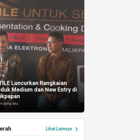
TA
TILE Luncurkan Rangkaian
oduk Medium dan New Entry di
ikpapan
m yang lalu
erah
chevron_right
Lihat Lainnya