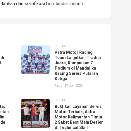
atihan dan sertifikasi berstandar industri.
BERITA
Astra Motor Racing
ih
Team Lanjutkan Tradisi
d
Juara, Kumpulkan 7
Podium di Mandalika
Racing Series Putaran
Ketiga
Rabu, 29 Juli 2026
BERITA
ta,
Buktikan Layanan Servis
antan
Motor Terbaik, Astra
ini
Motor Kalimantan Timur
nda
2 Sabet Best Main Dealer
di Technical Skill