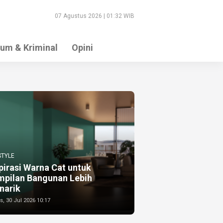
07 Agustus 2026 | 01:32 WIB
um & Kriminal
Opini
STYLE
pirasi Warna Cat untuk
mpilan Bangunan Lebih
narik
, 30 Jul 2026 10:17