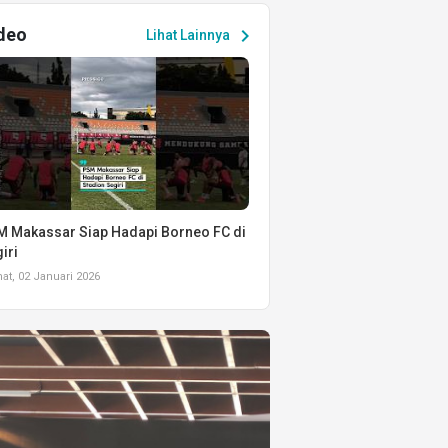
deo
chevron_right
Lihat Lainnya
 Makassar Siap Hadapi Borneo FC di
iri
t, 02 Januari 2026