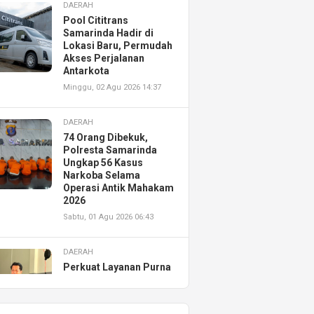
DAERAH
Pool Cititrans
Samarinda Hadir di
Lokasi Baru, Permudah
Akses Perjalanan
Antarkota
Minggu, 02 Agu 2026 14:37
DAERAH
74 Orang Dibekuk,
Polresta Samarinda
Ungkap 56 Kasus
Narkoba Selama
Operasi Antik Mahakam
2026
Sabtu, 01 Agu 2026 06:43
DAERAH
Perkuat Layanan Purna
Jual, Astra Motor
Kalimantan Timur 2
Resmikan AHASS