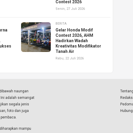
Contest 2026
Senin, 27 Juli 2026
BERITA
urna
Gelar Honda Modif
Contest 2026, AHM
2
Hadirkan Wadah
ukses
Kreativitas Modifikator
Tanah Air
Rabu, 22 Juli 2026
a dibawah naungan
Tentang
. Ini adalah semangat
Redaks
ikan segala jenis
Pedoma
isan, foto dan juga
Hubung
a pembaca.
i diharapkan mampu