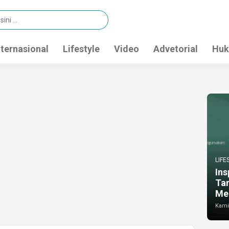
nternasional
Lifestyle
Video
Advetorial
Huk
LIFE
Ins
Ta
Me
Kamis