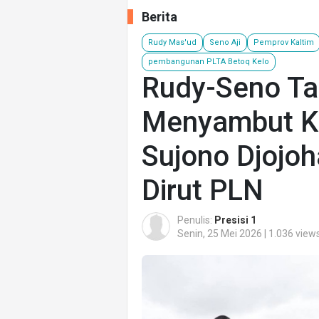
Berita
Rudy Mas'ud
Seno Aji
Pemprov Kaltim
pembangunan PLTA Betoq Kelo
Rudy-Seno Ta
Menyambut K
Sujono Djojo
Dirut PLN
Penulis:
Presisi 1
Senin, 25 Mei 2026 | 1.036 view