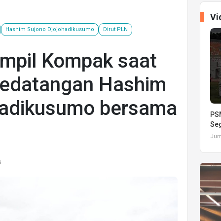
Vi
Hashim Sujono Djojohadikusumo
Dirut PLN
mpil Kompak saat
edatangan Hashim
hadikusumo bersama
PSM
Seg
Juma
s