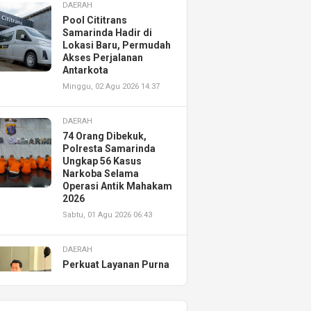
DAERAH
Pool Cititrans
Samarinda Hadir di
Lokasi Baru, Permudah
Akses Perjalanan
Antarkota
Minggu, 02 Agu 2026 14:37
DAERAH
74 Orang Dibekuk,
Polresta Samarinda
Ungkap 56 Kasus
Narkoba Selama
Operasi Antik Mahakam
2026
Sabtu, 01 Agu 2026 06:43
DAERAH
Perkuat Layanan Purna
Jual, Astra Motor
Kalimantan Timur 2
Resmikan AHASS