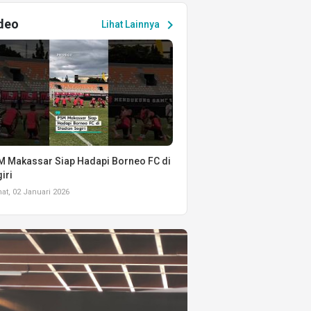
deo
chevron_right
Lihat Lainnya
 Makassar Siap Hadapi Borneo FC di
iri
t, 02 Januari 2026