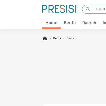
search
Home
Berita
Daerah
I
home
Berita
Berita