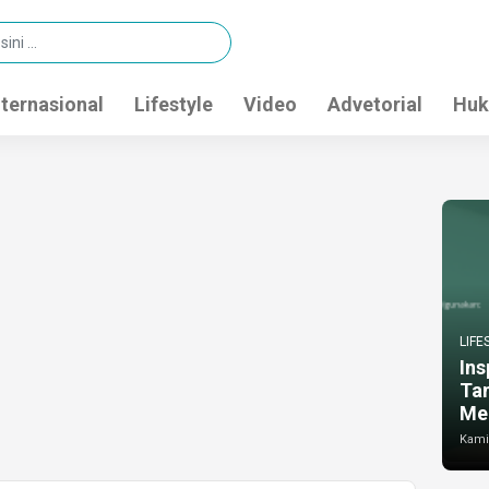
nternasional
Lifestyle
Video
Advetorial
Huk
LIFE
Ins
Ta
Me
Kamis