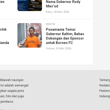
den
Nama Gubernur Rudy
Mas’ud
Rabu, 06 Mei 2026
BERITA
itik
Pusamania Temui
Gubernur Kaltim, Bahas
Dukungan dan Sponsor
Ganda
untuk Borneo FC
Selasa, 05 Mei 2026
a dibawah naungan
Tentang
. Ini adalah semangat
Redaks
ikan segala jenis
Pedoma
isan, foto dan juga
Hubung
a pembaca.