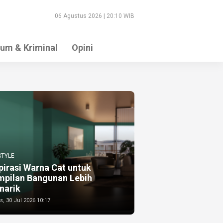
06 Agustus 2026 | 20:10 WIB
um & Kriminal
Opini
STYLE
pirasi Warna Cat untuk
mpilan Bangunan Lebih
narik
, 30 Jul 2026 10:17