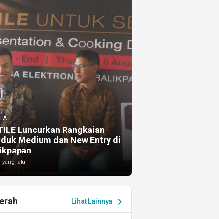
TA
TILE Luncurkan Rangkaian
oduk Medium dan New Entry di
ikpapan
 yang lalu
erah
chevron_right
Lihat Lainnya