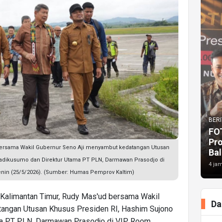
BERI
FO
Pr
bersama Wakil Gubernur Seno Aji menyambut kedatangan Utusan
Bal
adikusumo dan Direktur Utama PT PLN, Darmawan Prasodjo di
4 jam
nin (25/5/2026). (Sumber: Humas Pemprov Kaltim)
Kalimantan Timur, Rudy Mas'ud bersama Wakil
Da
tangan Utusan Khusus Presiden RI, Hashim Sujono
ma PT PLN, Darmawan Prasodjo di VIP Room