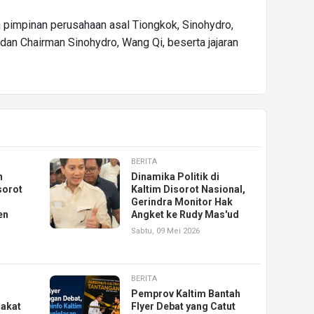
n pimpinan perusahaan asal Tiongkok, Sinohydro,
dan Chairman Sinohydro, Wang Qi, beserta jajaran
BERITA
n
Dinamika Politik di
sorot
Kaltim Disorot Nasional,
Gerindra Monitor Hak
en
Angket ke Rudy Mas'ud
Sabtu, 09 Mei 2026
BERITA
Pemprov Kaltim Bantah
akat
Flyer Debat yang Catut