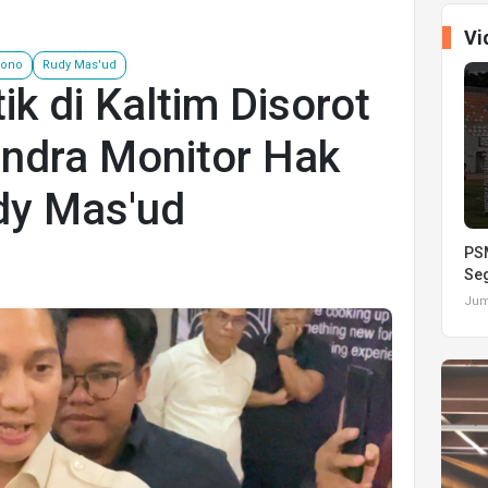
Vi
dono
Rudy Mas'ud
ik di Kaltim Disorot
indra Monitor Hak
dy Mas'ud
PSM
Seg
Juma