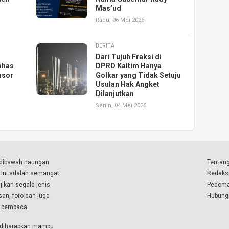
Mas’ud
Rabu, 06 Mei 2026
BERITA
Dari Tujuh Fraksi di
ahas
DPRD Kaltim Hanya
nsor
Golkar yang Tidak Setuju
Usulan Hak Angket
Dilanjutkan
Senin, 04 Mei 2026
a dibawah naungan
Tentang
. Ini adalah semangat
Redaks
ikan segala jenis
Pedoma
isan, foto dan juga
Hubung
a pembaca.
i diharapkan mampu