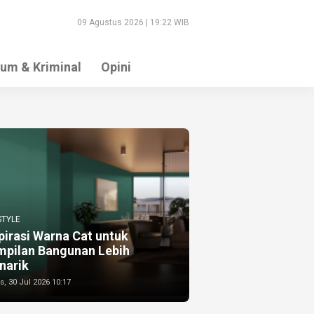
09 Agustus 2026 | 19:22 WIB
um & Kriminal
Opini
STYLE
pirasi Warna Cat untuk
mpilan Bangunan Lebih
narik
, 30 Jul 2026 10:17