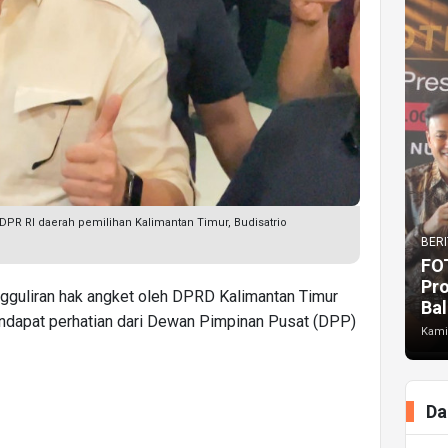
PR RI daerah pemilihan Kalimantan Timur, Budisatrio
BERI
FO
Pr
ngguliran hak angket oleh DPRD Kalimantan Timur
Bal
ndapat perhatian dari Dewan Pimpinan Pusat (DPP)
Kami
Da