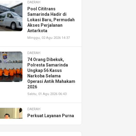
DAERAH
Pool Cititrans
Samarinda Hadir di
Lokasi Baru, Permudah
Akses Perjalanan
Antarkota
Minggu, 02 Agu 2026 14:37
DAERAH
74 Orang Dibekuk,
Polresta Samarinda
Ungkap 56 Kasus
Narkoba Selama
Operasi Antik Mahakam
2026
Sabtu, 01 Agu 2026 06:43
DAERAH
Perkuat Layanan Purna
Jual, Astra Motor
Kalimantan Timur 2
Resmikan AHASS