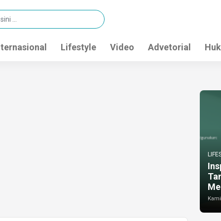
nternasional
Lifestyle
Video
Advetorial
Huk
LIFE
Ins
Ta
Me
Kamis