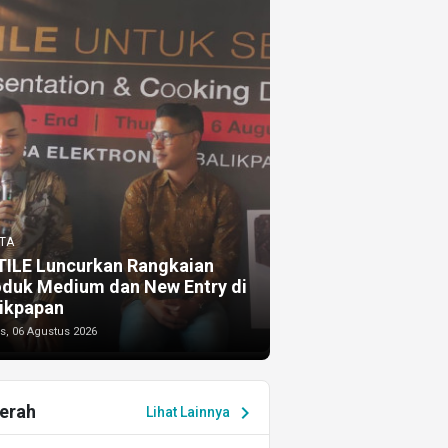
TA
TILE Luncurkan Rangkaian
oduk Medium dan New Entry di
ikpapan
s, 06 Agustus 2026
erah
chevron_right
Lihat Lainnya