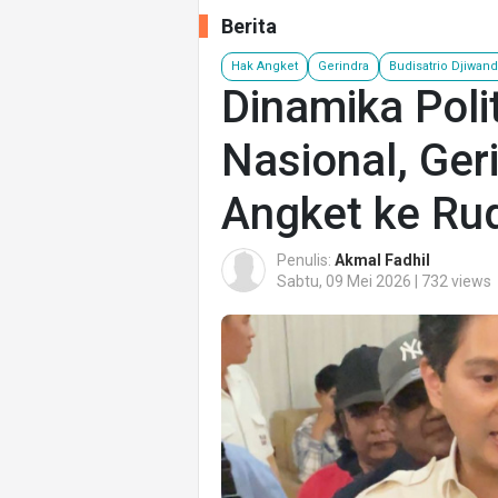
Berita
Hak Angket
Gerindra
Budisatrio Djiwan
Dinamika Polit
Nasional, Ger
Angket ke Ru
Penulis:
Akmal Fadhil
Sabtu, 09 Mei 2026 | 732 views