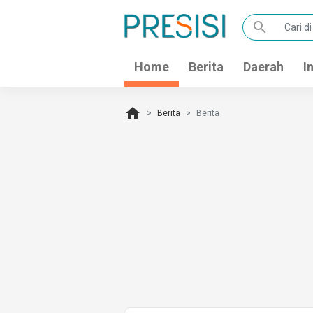
search
Home
Berita
Daerah
I
home
Berita
Berita