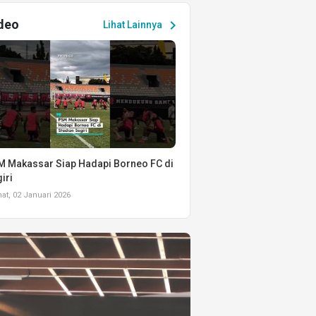
deo
chevron_right
Lihat Lainnya
 Makassar Siap Hadapi Borneo FC di
iri
t, 02 Januari 2026