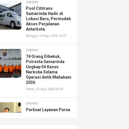
DAERAH
Pool Cititrans
Samarinda Hadir di
Lokasi Baru, Permudah
Akses Perjalanan
Antarkota
Minggu, 02 Agu 2026 14:37
DAERAH
74 Orang Dibekuk,
Polresta Samarinda
Ungkap 56 Kasus
Narkoba Selama
Operasi Antik Mahakam
2026
Sabtu, 01 Agu 2026 06:43
DAERAH
Perkuat Layanan Purna
Jual, Astra Motor
Kalimantan Timur 2
Resmikan AHASS