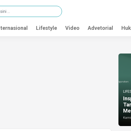
nternasional
Lifestyle
Video
Advetorial
Huk
LIFE
Ins
Ta
Me
Kamis