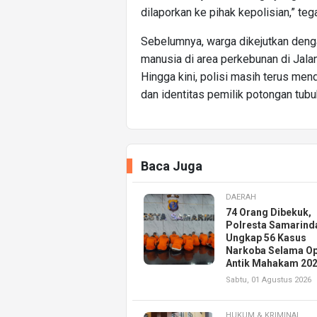
dilaporkan ke pihak kepolisian,” teg
Sebelumnya, warga dikejutkan deng
manusia di area perkebunan di Jala
Hingga kini, polisi masih terus me
dan identitas pemilik potongan tubu
Baca Juga
DAERAH
74 Orang Dibekuk,
Polresta Samarind
Ungkap 56 Kasus
Narkoba Selama Op
Antik Mahakam 20
Sabtu, 01 Agustus 2026
HUKUM & KRIMINAL