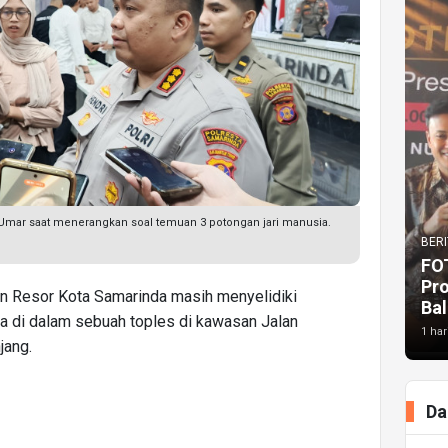
Umar saat menerangkan soal temuan 3 potongan jari manusia.
BERI
FO
Pr
n Resor Kota Samarinda masih menyelidiki
Bal
a di dalam sebuah toples di kawasan Jalan
1 har
jang.
Da