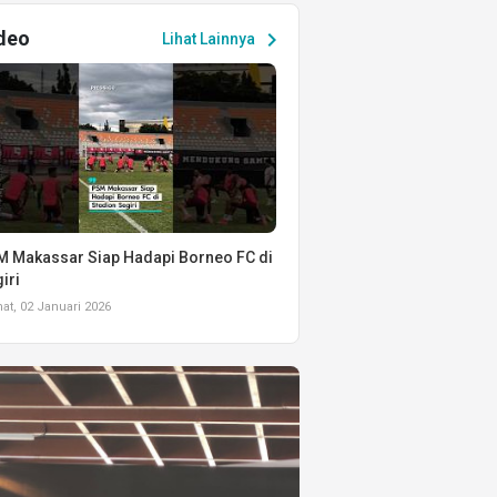
deo
chevron_right
Lihat Lainnya
 Makassar Siap Hadapi Borneo FC di
iri
t, 02 Januari 2026