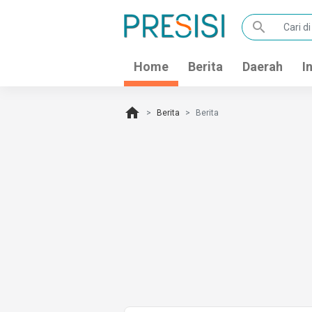
search
Home
Berita
Daerah
I
home
Berita
Berita