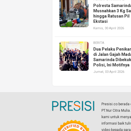
Polresta Samarind
Musnahkan 3 Kg S
hingga Ratusan Pil
Ekstasi
Kamis, 30 April 2026
BERITA
Dua Pelaku Penik
di Jalan Gajah Mad
Samarinda Dibeku
Polisi, Ini Motifnya
Jumat, 03 April 2026
Presisi.co berad
PT.Nur Citra Mulia
kami untuk menyaj
informasi baik tul
video kepada par