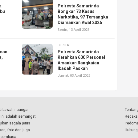
a
Polresta Samarinda
abu
Bongkar 73 Kasus
Narkotika, 97 Tersangka
Diamankan Awal 2026
Senin, 13 April 2026
BERITA
aman
Polresta Samarinda
a,
Kerahkan 600 Personel
k
Amankan Rangkaian
Ibadah Paskah
Jumat, 03 April 2026
a dibawah naungan
Tentang
. Ini adalah semangat
Redaks
ikan segala jenis
Pedoma
isan, foto dan juga
Hubung
a pembaca.