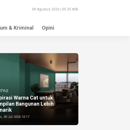
08 Agustus 2026 | 05:35 WIB
um & Kriminal
Opini
STYLE
pirasi Warna Cat untuk
mpilan Bangunan Lebih
narik
, 30 Jul 2026 10:17