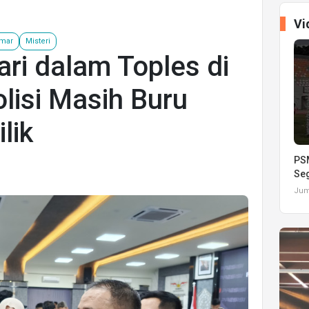
Vi
Umar
Misteri
ari dalam Toples di
lisi Masih Buru
lik
PSM
Seg
Juma