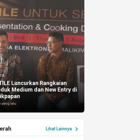
TA
TILE Luncurkan Rangkaian
oduk Medium dan New Entry di
ikpapan
i yang lalu
erah
chevron_right
Lihat Lainnya