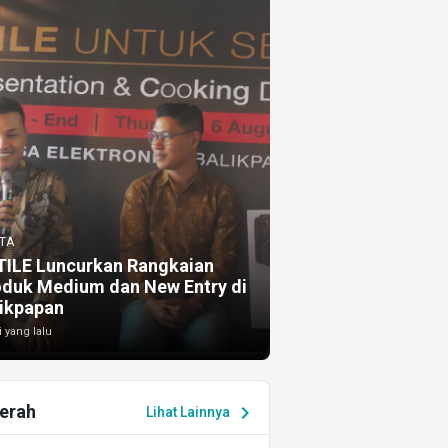
TA
TILE Luncurkan Rangkaian
oduk Medium dan New Entry di
ikpapan
i yang lalu
erah
chevron_right
Lihat Lainnya