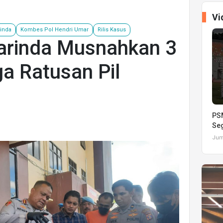
Vi
inda
Kombes Pol Hendri Umar
Rilis Kasus
arinda Musnahkan 3
a Ratusan Pil
PSM
Seg
s
Juma