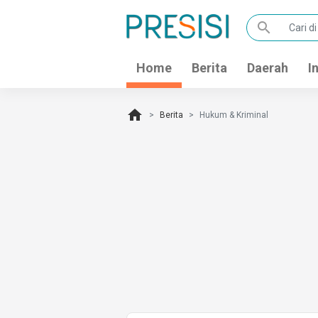
search
Home
Berita
Daerah
I
home
Berita
Hukum & Kriminal