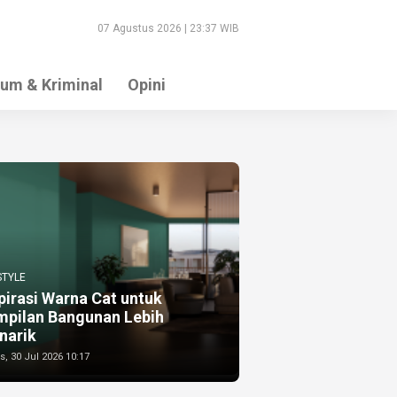
07 Agustus 2026 | 23:37 WIB
um & Kriminal
Opini
STYLE
pirasi Warna Cat untuk
mpilan Bangunan Lebih
narik
, 30 Jul 2026 10:17