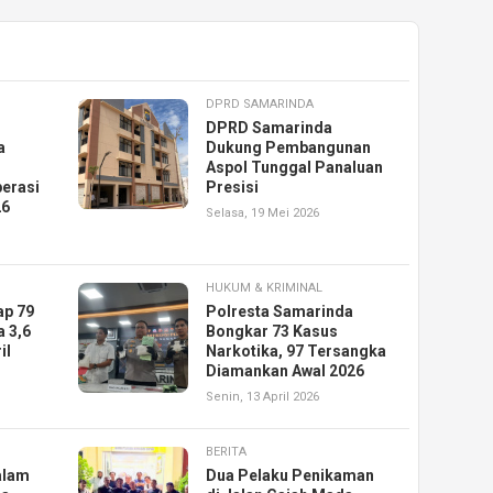
DPRD SAMARINDA
DPRD Samarinda
a
Dukung Pembangunan
Aspol Tunggal Panaluan
erasi
Presisi
26
Selasa, 19 Mei 2026
HUKUM & KRIMINAL
ap 79
Polresta Samarinda
a 3,6
Bongkar 73 Kasus
il
Narkotika, 97 Tersangka
Diamankan Awal 2026
Senin, 13 April 2026
BERITA
alam
Dua Pelaku Penikaman