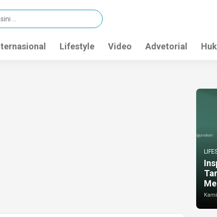
nternasional
Lifestyle
Video
Advetorial
Huk
LIFE
Ins
Ta
Me
Kamis