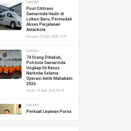
DAERAH
Pool Cititrans
Samarinda Hadir di
Lokasi Baru, Permudah
Akses Perjalanan
Antarkota
Minggu, 02 Agu 2026 14:37
DAERAH
74 Orang Dibekuk,
Polresta Samarinda
Ungkap 56 Kasus
Narkoba Selama
Operasi Antik Mahakam
2026
Sabtu, 01 Agu 2026 06:43
DAERAH
Perkuat Layanan Purna
Jual, Astra Motor
Kalimantan Timur 2
Resmikan AHASS