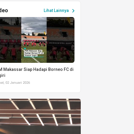
deo
chevron_right
Lihat Lainnya
 Makassar Siap Hadapi Borneo FC di
iri
t, 02 Januari 2026